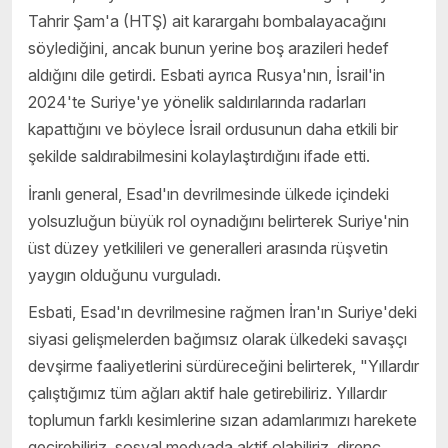
Tahrir Şam'a (HTŞ) ait karargahı bombalayacağını
söylediğini, ancak bunun yerine boş arazileri hedef
aldığını dile getirdi. Esbati ayrıca Rusya'nın, İsrail'in
2024'te Suriye'ye yönelik saldırılarında radarları
kapattığını ve böylece İsrail ordusunun daha etkili bir
şekilde saldırabilmesini kolaylaştırdığını ifade etti.
İranlı general, Esad'ın devrilmesinde ülkede içindeki
yolsuzluğun büyük rol oynadığını belirterek Suriye'nin
üst düzey yetkilileri ve generalleri arasında rüşvetin
yaygın olduğunu vurguladı.
Esbati, Esad'ın devrilmesine rağmen İran'ın Suriye'deki
siyasi gelişmelerden bağımsız olarak ülkedeki savaşçı
devşirme faaliyetlerini sürdüreceğini belirterek, "Yıllardır
çalıştığımız tüm ağları aktif hale getirebiliriz. Yıllardır
toplumun farklı kesimlerine sızan adamlarımızı harekete
geçirebiliriz, sosyal medyada aktif olabiliriz, direnç