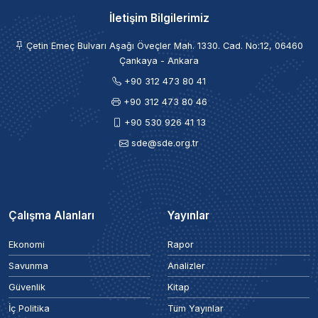
İletişim Bilgilerimiz
Çetin Emeç Bulvarı Aşağı Öveçler Mah. 1330. Cad. No:12, 06460
Çankaya - Ankara
+90 312 473 80 41
+90 312 473 80 46
+90 530 926 41 13
sde@sde.org.tr
Çalışma Alanları
Yayınlar
Ekonomi
Rapor
Savunma
Analizler
Güvenlik
Kitap
İç Politika
Tüm Yayınlar