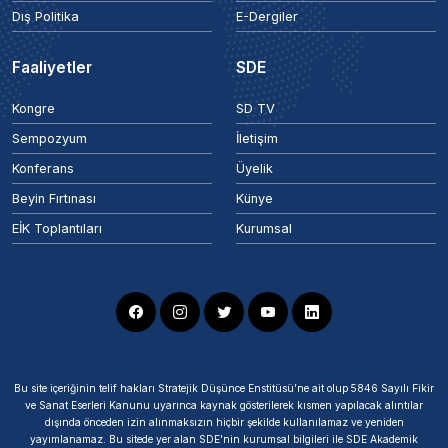
Dış Politika
E-Dergiler
Faaliyetler
SDE
Kongre
SD TV
Sempozyum
İletişim
Konferans
Üyelik
Beyin Fırtınası
Künye
EİK Toplantıları
Kurumsal
Bu site içeriğinin telif hakları Stratejik Düşünce Enstitüsü’ne ait olup 5846 Sayılı Fikir
ve Sanat Eserleri Kanunu uyarınca kaynak gösterilerek kısmen yapılacak alıntılar
dışında önceden izin alınmaksızın hiçbir şekilde kullanılamaz ve yeniden
yayımlanamaz. Bu sitede yer alan SDE'nin kurumsal bilgileri ile SDE Akademik