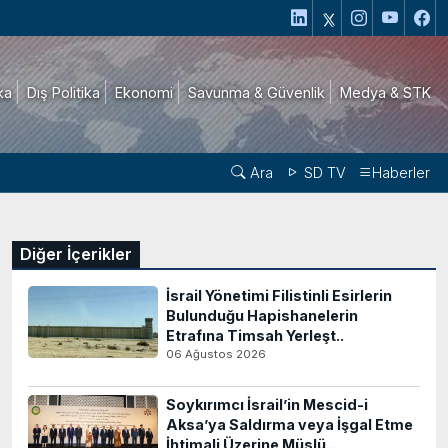
ika
Dış Politika
Ekonomi
Savunma & Güvenlik
Medya & STK
Ara
SD TV
Haberler
Diğer İçerikler
İsrail Yönetimi Filistinli Esirlerin
Bulunduğu Hapishanelerin
Etrafına Timsah Yerleşt..
06 Ağustos 2026
Soykırımcı İsrail’in Mescid-i
Aksa’ya Saldırma veya İşgal Etme
İhtimali Üzerine Müslü..