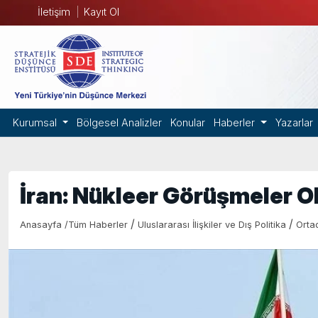
İletişim
Kayıt Ol
Kurumsal
Bölgesel Analizler
Konular
Haberler
Yazarlar
İran: Nükleer Görüşmeler Ol
/
/
Anasayfa
/
Tüm Haberler
Uluslararası İlişkiler ve Dış Politika
Orta