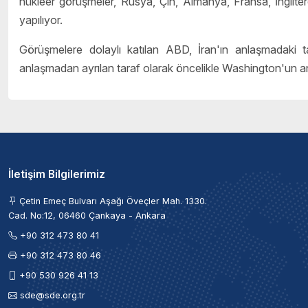
nükleer görüşmeler, Rusya, Çin, Almanya, Fransa, İngiltere
yapılıyor.
Görüşmelere dolaylı katılan ABD, İran'ın anlaşmadaki t
anlaşmadan ayrılan taraf olarak öncelikle Washington'un anl
İletişim Bilgilerimiz
Çetin Emeç Bulvarı Aşağı Öveçler Mah. 1330.
Cad. No:12, 06460 Çankaya - Ankara
+90 312 473 80 41
+90 312 473 80 46
+90 530 926 41 13
sde@sde.org.tr