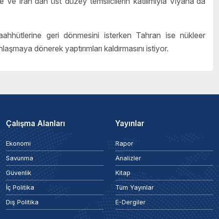
 ve İran'dan üst düzey temsilcilerin katılımıyla Viyana'da
aahhütlerine geri dönmesini isterken Tahran ise nükleer
aşmaya dönerek yaptırımları kaldırmasını istiyor.
Çalışma Alanları
Yayınlar
Ekonomi
Rapor
Savunma
Analizler
Güvenlik
Kitap
İç Politika
Tüm Yayınlar
Dış Politika
E-Dergiler