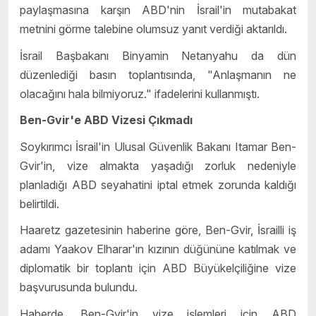
paylaşmasına karşın ABD'nin İsrail'in mutabakat
metnini görme talebine olumsuz yanıt verdiği aktarıldı.
İsrail Başbakanı Binyamin Netanyahu da dün
düzenlediği basın toplantısında, "Anlaşmanın ne
olacağını hala bilmiyoruz." ifadelerini kullanmıştı.
Ben-Gvir'e ABD Vizesi Çıkmadı
Soykırımcı İsrail'in Ulusal Güvenlik Bakanı Itamar Ben-
Gvir'in, vize almakta yaşadığı zorluk nedeniyle
planladığı ABD seyahatini iptal etmek zorunda kaldığı
belirtildi.
Haaretz gazetesinin haberine göre, Ben-Gvir, İsrailli iş
adamı Yaakov Elharar'ın kızının düğününe katılmak ve
diplomatik bir toplantı için ABD Büyükelçiliğine vize
başvurusunda bulundu.
Haberde, Ben-Gvir'in vize işlemleri için ABD