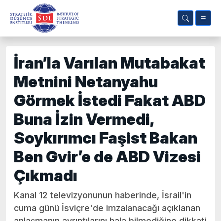
İran’la Varılan Mutabakat
Metnini Netanyahu
Görmek İstedi Fakat ABD
Buna İzin Vermedi,
Soykırımcı Faşist Bakan
Ben Gvir’e de ABD Vizesi
Çıkmadı
Kanal 12 televizyonunun haberinde, İsrail'in
cuma günü İsviçre'de imzalanacağı açıklanan
anlaşmanın ayrıntılarını hala bilmediğine dikkati