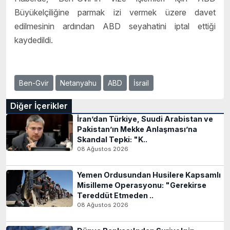
Büyükelçiliğine parmak izi vermek üzere davet
edilmesinin ardından ABD seyahatini iptal ettiği
kaydedildi.
Ben-Gvir
Netanyahu
ABD
İsrail
Diğer İçerikler
İran’dan Türkiye, Suudi Arabistan ve
Pakistan’ın Mekke Anlaşması’na
Skandal Tepki: "K..
08 Ağustos 2026
Yemen Ordusundan Husilere Kapsamlı
Misilleme Operasyonu: "Gerekirse
Tereddüt Etmeden ..
08 Ağustos 2026