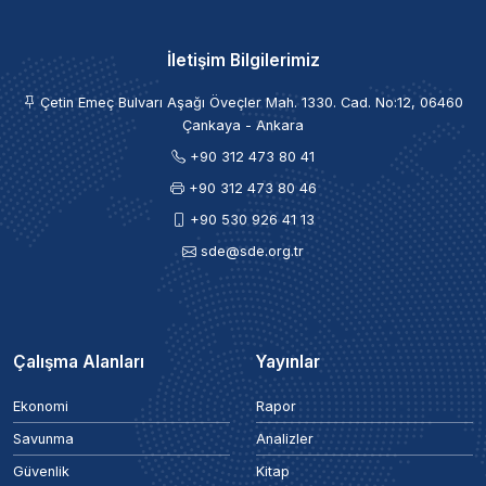
İletişim Bilgilerimiz
Çetin Emeç Bulvarı Aşağı Öveçler Mah. 1330. Cad. No:12, 06460
Çankaya - Ankara
+90 312 473 80 41
+90 312 473 80 46
+90 530 926 41 13
sde@sde.org.tr
Çalışma Alanları
Yayınlar
Ekonomi
Rapor
Savunma
Analizler
Güvenlik
Kitap