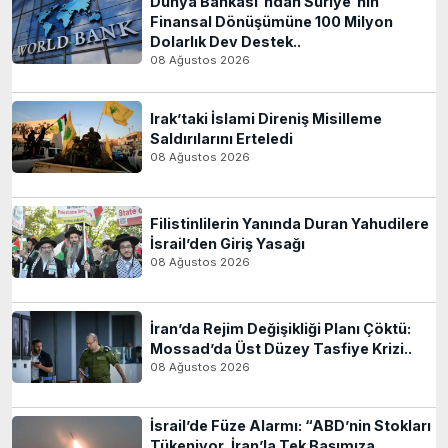
Dünya Bankası'ndan Suriye'nin
Finansal Dönüşümüne 100 Milyon
Dolarlık Dev Destek..
08 Ağustos 2026
Irak’taki İslami Direniş Misilleme
Saldırılarını Erteledi
08 Ağustos 2026
Filistinlilerin Yanında Duran Yahudilere
İsrail’den Giriş Yasağı
08 Ağustos 2026
İran’da Rejim Değişikliği Planı Çöktü:
Mossad’da Üst Düzey Tasfiye Krizi..
08 Ağustos 2026
İsrail’de Füze Alarmı: “ABD’nin Stokları
Tükeniyor, İran’la Tek Başımıza