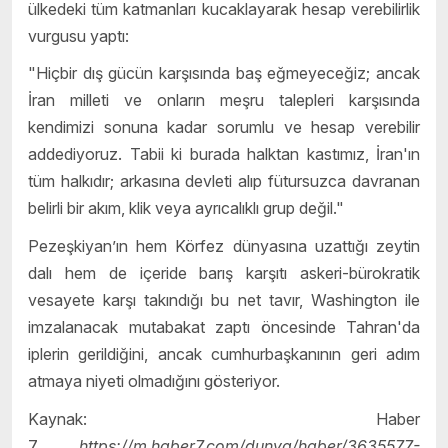
ülkedeki tüm katmanları kucaklayarak hesap verebilirlik
vurgusu yaptı:
"Hiçbir dış gücün karşısında baş eğmeyeceğiz; ancak
İran milleti ve onların meşru talepleri karşısında
kendimizi sonuna kadar sorumlu ve hesap verebilir
addediyoruz. Tabii ki burada halktan kastımız, İran'ın
tüm halkıdır; arkasına devleti alıp fütursuzca davranan
belirli bir akım, klik veya ayrıcalıklı grup değil."
Pezeşkiyan’ın hem Körfez dünyasına uzattığı zeytin
dalı hem de içeride barış karşıtı askeri-bürokratik
vesayete karşı takındığı bu net tavır, Washington ile
imzalanacak mutabakat zaptı öncesinde Tahran'da
iplerin gerildiğini, ancak cumhurbaşkanının geri adım
atmaya niyeti olmadığını gösteriyor.
Kaynak: Haber
7.
https://m.haber7.com/dunya/haber/3635577-