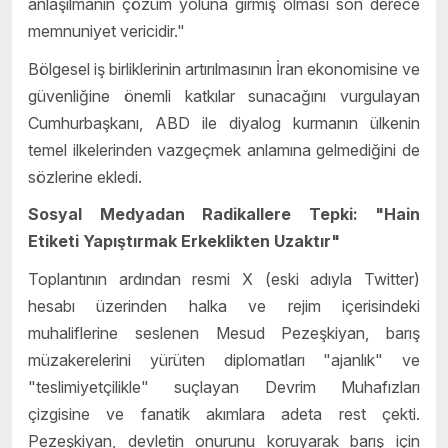
anlaşılmanın çözüm yoluna girmiş olması son derece
memnuniyet vericidir."
Bölgesel iş birliklerinin artırılmasının İran ekonomisine ve
güvenliğine önemli katkılar sunacağını vurgulayan
Cumhurbaşkanı, ABD ile diyalog kurmanın ülkenin
temel ilkelerinden vazgeçmek anlamına gelmediğini de
sözlerine ekledi.
Sosyal Medyadan Radikallere Tepki: "Hain
Etiketi Yapıştırmak Erkeklikten Uzaktır"
Toplantının ardından resmi X (eski adıyla Twitter)
hesabı üzerinden halka ve rejim içerisindeki
muhaliflerine seslenen Mesud Pezeşkiyan, barış
müzakerelerini yürüten diplomatları "ajanlık" ve
"teslimiyetçilikle" suçlayan Devrim Muhafızları
çizgisine ve fanatik akımlara adeta rest çekti.
Pezeşkiyan, devletin onurunu koruyarak barış için