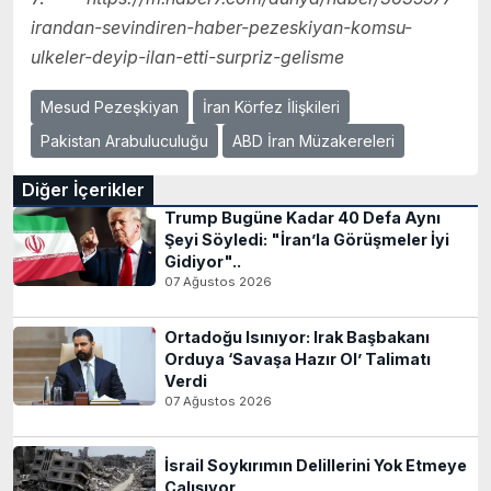
irandan-sevindiren-haber-pezeskiyan-komsu-
ulkeler-deyip-ilan-etti-surpriz-gelisme
Mesud Pezeşkiyan
İran Körfez İlişkileri
Pakistan Arabuluculuğu
ABD İran Müzakereleri
Diğer İçerikler
Trump Bugüne Kadar 40 Defa Aynı
Şeyi Söyledi: "İran’la Görüşmeler İyi
Gidiyor"..
07 Ağustos 2026
Ortadoğu Isınıyor: Irak Başbakanı
Orduya ‘Savaşa Hazır Ol’ Talimatı
Verdi
07 Ağustos 2026
İsrail Soykırımın Delillerini Yok Etmeye
Çalışıyor