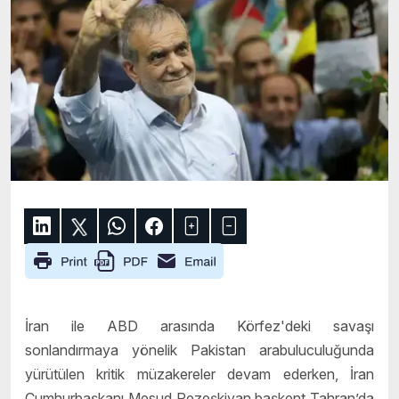
İran ile ABD arasında Körfez'deki savaşı
sonlandırmaya yönelik Pakistan arabuluculuğunda
yürütülen kritik müzakereler devam ederken, İran
Cumhurbaşkanı Mesud Pezeşkiyan başkent Tahran’da