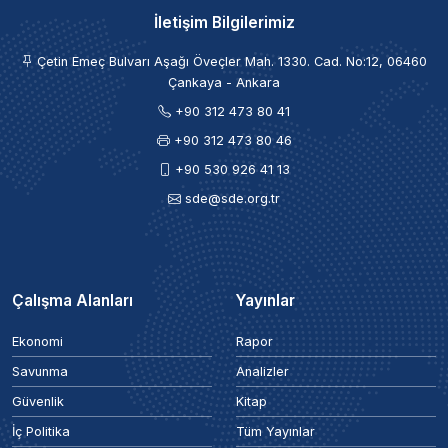
İletişim Bilgilerimiz
Çetin Emeç Bulvarı Aşağı Öveçler Mah. 1330. Cad. No:12, 06460
Çankaya - Ankara
+90 312 473 80 41
+90 312 473 80 46
+90 530 926 41 13
sde@sde.org.tr
Çalışma Alanları
Yayınlar
Ekonomi
Rapor
Savunma
Analizler
Güvenlik
Kitap
İç Politika
Tüm Yayınlar