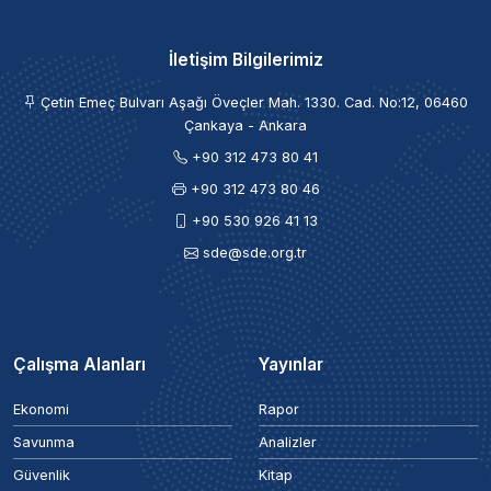
İletişim Bilgilerimiz
Çetin Emeç Bulvarı Aşağı Öveçler Mah. 1330. Cad. No:12, 06460
Çankaya - Ankara
+90 312 473 80 41
+90 312 473 80 46
+90 530 926 41 13
sde@sde.org.tr
Çalışma Alanları
Yayınlar
Ekonomi
Rapor
Savunma
Analizler
Güvenlik
Kitap