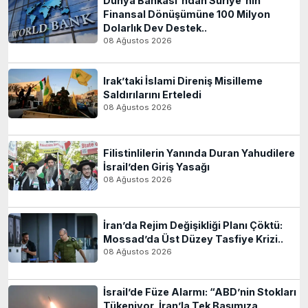
Dünya Bankası'ndan Suriye'nin
Finansal Dönüşümüne 100 Milyon
Dolarlık Dev Destek..
08 Ağustos 2026
Irak’taki İslami Direniş Misilleme
Saldırılarını Erteledi
08 Ağustos 2026
Filistinlilerin Yanında Duran Yahudilere
İsrail’den Giriş Yasağı
08 Ağustos 2026
İran’da Rejim Değişikliği Planı Çöktü:
Mossad’da Üst Düzey Tasfiye Krizi..
08 Ağustos 2026
İsrail’de Füze Alarmı: “ABD’nin Stokları
Tükeniyor, İran’la Tek Başımıza