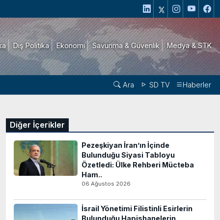
ika
Dış Politika
Ekonomi
Savunma & Güvenlik
Medya & STK
Ara
SD TV
Haberler
Diğer İçerikler
Pezeşkiyan İran’ın İçinde
Bulunduğu Siyasi Tabloyu
Özetledi: Ülke Rehberi Mücteba
Ham..
06 Ağustos 2026
İsrail Yönetimi Filistinli Esirlerin
Bulunduğu Hapishanelerin