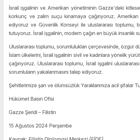
İsrail işgalinin ve Amerikan yönetiminin Gazze'deki kitles
korkunç ve zalim suçu kınamaya çağırıyoruz. Amerikan yö
ediyoruz ve Güvenlik Konseyi ile uluslararası toplumu, 
tutuyoruz. İsrail işgalinin, modern çağın en büyük insanlık
Uluslararası toplumu, sorumlulukları çerçevesinde, özgür dü
İslam ülkelerini, İsrail işgalinin sivil ve kadınlara yönelik y
çağırıyoruz. Uluslararası toplumu, İsrail işgalini uluslar
sorumluların yakalanmasını talep ediyoruz.
Şehitlerimize şan ve ölümsüzlük Yaralılarımıza acil şifalar T
Hükümet Basın Ofisi
Gazze Şeridi – Filistin
15 Ağustos 2024 Perşembe
Kaynak:
Filistin Diplomasi Merkezi (FİDE)