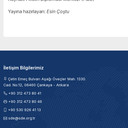
Yayına hazırlayan:
Esin Çoştu
İletişim Bilgilerimiz
Çetin Emeç Bulvarı Aşağı Öveçler Mah. 1330.
Cad. No:12, 06460 Çankaya - Ankara
+90 312 473 80 41
+90 312 473 80 46
+90 530 926 41 13
sde@sde.org.tr