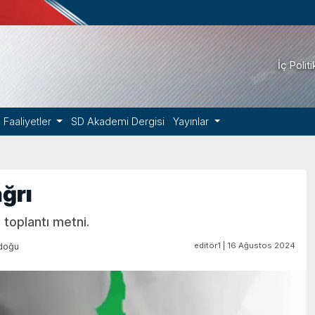
İç Polit
Faaliyetler
SD Akademi Dergisi
Yayınlar
ğrı
 toplantı metni.
editör1 | 16 Ağustos 2024
doğu