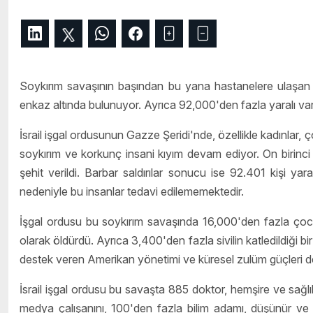
Soykırım savaşının başından bu yana hastanelere ulaşan 4
enkaz altında bulunuyor. Ayrıca 92,000'den fazla yaralı var 
İsrail işgal ordusunun Gazze Şeridi'nde, özellikle kadınlar, ço
soykırım ve korkunç insani kıyım devam ediyor. On birinc
şehit verildi. Barbar saldırılar sonucu ise 92.401 kişi ya
nedeniyle bu insanlar tedavi edilememektedir.
İşgal ordusu bu soykırım savaşında 16,000'den fazla çoc
olarak öldürdü. Ayrıca 3,400'den fazla sivilin katledildiği bi
destek veren Amerikan yönetimi ve küresel zulüm güçleri d
İsrail işgal ordusu bu savaşta 885 doktor, hemşire ve sağlı
medya çalışanını, 100'den fazla bilim adamı, düşünür ve