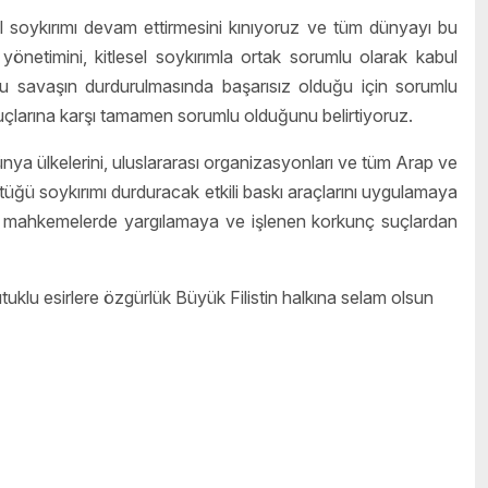
el soykırımı devam ettirmesini kınıyoruz ve tüm dünyayı bu
netimini, kitlesel soykırımla ortak sorumlu olarak kabul
bu savaşın durdurulmasında başarısız olduğu için sorumlu
 suçlarına karşı tamamen sorumlu olduğunu belirtiyoruz.
nya ülkelerini, uluslararası organizasyonları ve tüm Arap ve
ürüttüğü soykırımı durduracak etkili baskı araçlarını uygulamaya
arası mahkemelerde yargılamaya ve işlenen korkunç suçlardan
utuklu esirlere özgürlük Büyük Filistin halkına selam olsun