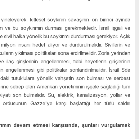
yineleyerek, kitlesel soykırım savaşının on birinci ayında
ım ve bu soykırımın durması gerekmektedir. İsrail işgali ve
e sivil halka yönelik bu soykırımı durdurması gerekiyor. Açlık
milyon insanı hedef alıyor ve durdurulmalıdır. Sivillerin ve
ların yıkılması politikaları sona erdirilmelidir. Zorla yerinden
ilaç girişlerinin engellenmesi, tıbbi heyetlerin girişlerinin
engellenmesi gibi politikalar sonlandırılmalıdır. İsrail Sde
aki tutuklulara yönelik vahşetin son bulması ve serbest
erine sebep olan Amerikan yönetiminin işgale sağladığı tüm
vkiyatı son bulmalıdır. Su, elektrik, kanalizasyon, yollar ve
gal ordusunun Gazze'ye karşı başlattığı her türlü saldırı
rımın devam etmesi karşısında, şunları vurgulamak