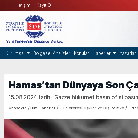
İletişim
Kayıt Ol
Kurumsal
Bölgesel Analizler
Konular
Haberler
Yazarlar
Hamas’tan Dünyaya Son Ça
15.08.2024 tarihli Gazze hükümet basın ofisi basın
/
/
Anasayfa
/
Tüm Haberler
Uluslararası İlişkiler ve Dış Politika
Orta