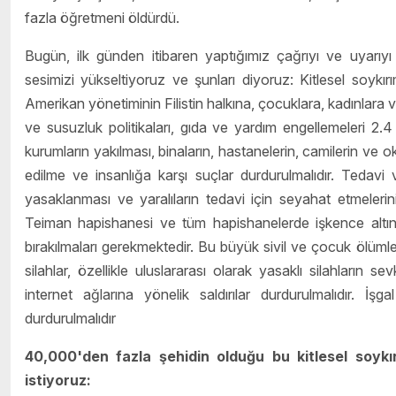
fazla öğretmeni öldürdü.
Bugün, ilk günden itibaren yaptığımız çağrıyı ve uyarıyı 
sesimizi yükseltiyoruz ve şunları diyoruz: Kitlesel soykır
Amerikan yönetiminin Filistin halkına, çocuklara, kadınlara v
ve susuzluk politikaları, gıda ve yardım engellemeleri 2.4 
kurumların yakılması, binaların, hastanelerin, camilerin ve okul
edilme ve insanlığa karşı suçlar durdurulmalıdır. Tedavi ve 
yasaklanması ve yaralıların tedavi için seyahat etmelerinin 
Teiman hapishanesi ve tüm hapishanelerde işkence altınd
bırakılmaları gerekmektedir. Bu büyük sivil ve çocuk ölüml
silahlar, özellikle uluslararası olarak yasaklı silahların se
internet ağlarına yönelik saldırılar durdurulmalıdır. İş
durdurulmalıdır
40,000'den fazla şehidin olduğu bu kitlesel soykı
istiyoruz: