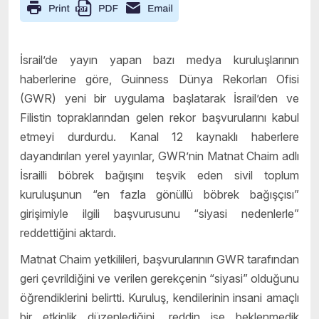
İsrail’de yayın yapan bazı medya kuruluşlarının
haberlerine göre, Guinness Dünya Rekorları Ofisi
(GWR) yeni bir uygulama başlatarak İsrail’den ve
Filistin topraklarından gelen rekor başvurularını kabul
etmeyi durdurdu. Kanal 12 kaynaklı haberlere
dayandırılan yerel yayınlar, GWR’nin Matnat Chaim adlı
İsrailli böbrek bağışını teşvik eden sivil toplum
kuruluşunun “en fazla gönüllü böbrek bağışçısı”
girişimiyle ilgili başvurusunu “siyasi nedenlerle”
reddettiğini aktardı.
Matnat Chaim yetkilileri, başvurularının GWR tarafından
geri çevrildiğini ve verilen gerekçenin “siyasi” olduğunu
öğrendiklerini belirtti. Kuruluş, kendilerinin insani amaçlı
bir etkinlik düzenlediğini, reddin ise beklenmedik