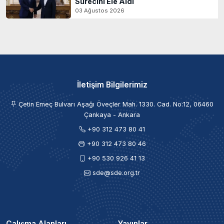
Sürecini Ele Aldı
03 Ağustos 2026
İletişim Bilgilerimiz
Çetin Emeç Bulvarı Aşağı Öveçler Mah. 1330. Cad. No:12, 06460
Çankaya - Ankara
+90 312 473 80 41
+90 312 473 80 46
+90 530 926 41 13
sde@sde.org.tr
Çalışma Alanları
Yayınlar