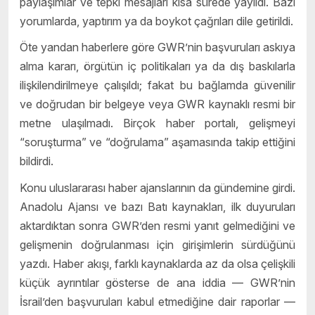
paylaşımlar ve tepki mesajları kısa sürede yayıldı. Bazı
yorumlarda, yaptırım ya da boykot çağrıları dile getirildi.
Öte yandan haberlere göre GWR’nin başvuruları askıya
alma kararı, örgütün iç politikaları ya da dış baskılarla
ilişkilendirilmeye çalışıldı; fakat bu bağlamda güvenilir
ve doğrudan bir belgeye veya GWR kaynaklı resmi bir
metne ulaşılmadı. Birçok haber portalı, gelişmeyi
“soruşturma” ve “doğrulama” aşamasında takip ettiğini
bildirdi.
Konu uluslararası haber ajanslarının da gündemine girdi.
Anadolu Ajansı ve bazı Batı kaynakları, ilk duyuruları
aktardıktan sonra GWR’den resmi yanıt gelmediğini ve
gelişmenin doğrulanması için girişimlerin sürdüğünü
yazdı. Haber akışı, farklı kaynaklarda az da olsa çelişkili
küçük ayrıntılar gösterse de ana iddia — GWR’nin
İsrail’den başvuruları kabul etmediğine dair raporlar —