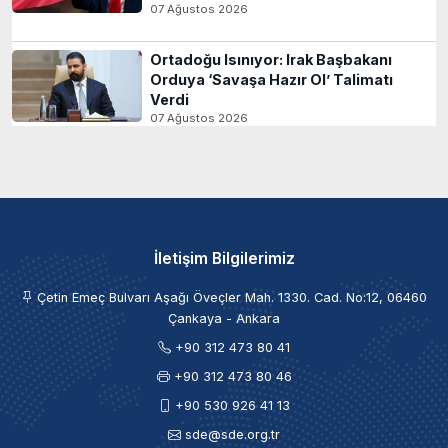
07 Ağustos 2026
Ortadoğu Isınıyor: Irak Başbakanı
Orduya ‘Savaşa Hazır Ol’ Talimatı
Verdi
07 Ağustos 2026
İletişim Bilgilerimiz
Çetin Emeç Bulvarı Aşağı Öveçler Mah. 1330. Cad. No:12, 06460
Çankaya - Ankara
+90 312 473 80 41
+90 312 473 80 46
+90 530 926 41 13
sde@sde.org.tr