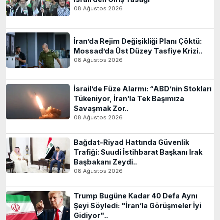
08 Ağustos 2026
İran’da Rejim Değişikliği Planı Çöktü:
Mossad’da Üst Düzey Tasfiye Krizi..
08 Ağustos 2026
İsrail’de Füze Alarmı: “ABD’nin Stokları
Tükeniyor, İran’la Tek Başımıza
Savaşmak Zor..
08 Ağustos 2026
Bağdat-Riyad Hattında Güvenlik
Trafiği: Suudi İstihbarat Başkanı Irak
Başbakanı Zeydi..
08 Ağustos 2026
Trump Bugüne Kadar 40 Defa Aynı
Şeyi Söyledi: "İran’la Görüşmeler İyi
Gidiyor"..