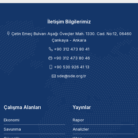
İletişim Bilgilerimiz
Çetin Emeç Bulvarı Aşağı Öveçler Mah. 1330. Cad. No:12, 06460
Çankaya - Ankara
+90 312 473 80 41
+90 312 473 80 46
+90 530 926 41 13
sde@sde.org.tr
Çalışma Alanları
Yayınlar
Ekonomi
Rapor
Savunma
Analizler