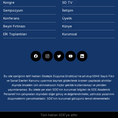
Kongre
SD TV
Sempozyum
İletişim
Konferans
Üyelik
Beyin Fırtınası
Künye
EİK Toplantıları
Kurumsal
Bu site içeriğinin telif hakları Stratejik Düşünce Enstitüsü’ne ait olup 5846 Sayılı Fikir
ve Sanat Eserleri Kanunu uyarınca kaynak gösterilerek kısmen yapılacak alıntılar
dışında önceden izin alınmaksızın hiçbir şekilde kullanılamaz ve yeniden
yayımlanamaz. Bu sitede yer alan SDE'nin kurumsal bilgileri ile SDE Akademik
Personeli'nin çalışmaları dışındaki diğer görüş ve değerlendirmeler, yalnızca yazarının
düşüncelerini yansıtmaktadır; SDE'nin kurumsal görüşünü temsil etmemektedir.
Tüm hakları SDE'ye aittir.