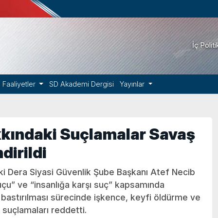
İç Polit
Faaliyetler
SD Akademi Dergisi
Yayınlar
kkındaki Suçlamalar Savaş
irildi
ski Dera Siyasi Güvenlik Şube Başkanı Atef Necib
çu” ve “insanlığa karşı suç” kapsamında
ın bastırılması sürecinde işkence, keyfi öldürme ve
 suçlamaları reddetti.