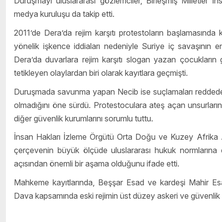
Duruşmayı uluslararası gözlemciler, Birleşmiş Milletler İ
medya kuruluşu da takip etti.
2011’de Dera’da rejim karşıtı protestoların başlamasında kr
yönelik işkence iddiaları nedeniyle Suriye iç savaşının en
Dera’da duvarlara rejim karşıtı slogan yazan çocukların g
tetikleyen olaylardan biri olarak kayıtlara geçmişti.
Duruşmada savunma yapan Necib ise suçlamaları reddedere
olmadığını öne sürdü. Protestoculara ateş açan unsurların
diğer güvenlik kurumlarını sorumlu tuttu.
İnsan Hakları İzleme Örgütü Orta Doğu ve Kuzey Afrika A
çerçevenin büyük ölçüde uluslararası hukuk normlarına day
açısından önemli bir aşama olduğunu ifade etti.
Mahkeme kayıtlarında, Beşşar Esad ve kardeşi Mahir Esad’ın
Dava kapsamında eski rejimin üst düzey askeri ve güvenlik ye