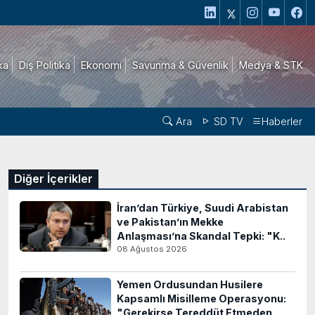
ika
Dış Politika
Ekonomi
Savunma & Güvenlik
Medya & STK
Ara
SD TV
Haberler
Diğer İçerikler
İran’dan Türkiye, Suudi Arabistan
ve Pakistan’ın Mekke
Anlaşması’na Skandal Tepki: "K..
08 Ağustos 2026
Yemen Ordusundan Husilere
Kapsamlı Misilleme Operasyonu:
"Gerekirse Tereddüt Etmeden ..