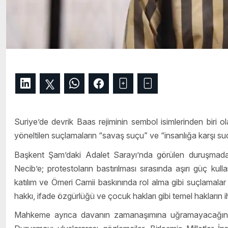
Suriye’de devrik Baas rejiminin sembol isimlerinden biri 
yöneltilen suçlamaların “savaş suçu” ve “insanlığa karşı su
Başkent Şam’daki Adalet Sarayı’nda görülen duruşmada,
Necib’e; protestoların bastırılması sırasında aşırı güç kul
katılım ve Ömeri Camii baskınında rol alma gibi suçlamala
hakkı, ifade özgürlüğü ve çocuk hakları gibi temel hakların ihla
Mahkeme ayrıca davanın zamanaşımına uğramayacağını v