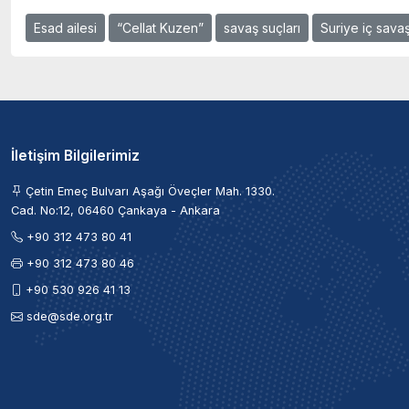
Esad ailesi
“Cellat Kuzen”
savaş suçları
Suriye iç savaş
İletişim Bilgilerimiz
Çetin Emeç Bulvarı Aşağı Öveçler Mah. 1330.
Cad. No:12, 06460 Çankaya - Ankara
+90 312 473 80 41
+90 312 473 80 46
+90 530 926 41 13
sde@sde.org.tr