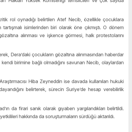
nsan Hakları Yüksek Komiserliği temsilcileri ve çok sayıda
itik rol oynadığı belirtilen Atef Necib, özellikle çocuklara
 tartışmalı isimlerinden biri olarak öne çıkmıştı. O dönem
özaltına alınması ve işkence görmesi, halk protestolarını
k, Dera’daki çocukların gözaltına alınmasından haberdar
 kendi birimine bağlı olmadığını savunan Necib, olaylardan
raştırmacısı Hiba Zeyneddin ise davada kullanılan hukuki
andığını belirterek, sürecin Suriye’de hesap verebilirlik
 da firari sanık olarak gıyaben yargılandıkları belirtildi.
tkilileri hakkında da soruşturmaların sürdüğü aktarıldı.