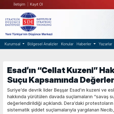
İletişim
Kayıt Ol
Kurumsal
Bölgesel Analizler
Konular
Haberler
Yazarlar
Esad’ın “Cellat Kuzeni” Ha
Suçu Kapsamında Değerlend
Suriye’de devrik lider Beşşar Esad’ın kuzeni ve e
hakkında yürütülen davada suçlamaların “savaş su
değerlendirildiği açıklandı. Dera’daki protestolar
sistematik şiddet suçlamalarıyla yargılanan Necib,