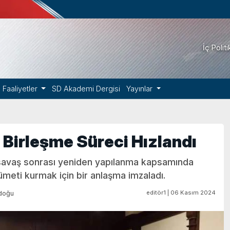
İç Polit
Faaliyetler
SD Akademi Dergisi
Yayınlar
 Birleşme Süreci Hızlandı
 savaş sonrası yeniden yapılanma kapsamında
meti kurmak için bir anlaşma imzaladı.
editör1 | 06 Kasım 2024
doğu