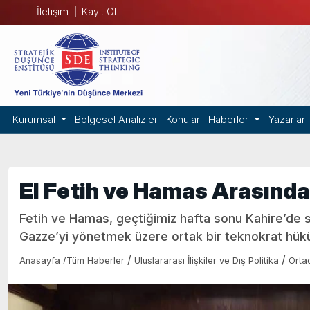
İletişim
Kayıt Ol
Kurumsal
Bölgesel Analizler
Konular
Haberler
Yazarlar
El Fetih ve Hamas Arasında
Fetih ve Hamas, geçtiğimiz hafta sonu Kahire’de
Gazze’yi yönetmek üzere ortak bir teknokrat hükü
/
/
Anasayfa
/
Tüm Haberler
Uluslararası İlişkiler ve Dış Politika
Orta