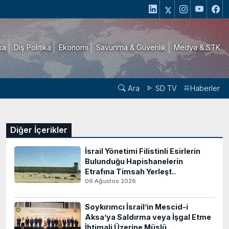
ika
Dış Politika
Ekonomi
Savunma & Güvenlik
Medya & STK
Ara
SD TV
Haberler
Diğer İçerikler
İsrail Yönetimi Filistinli Esirlerin
Bulunduğu Hapishanelerin
Etrafına Timsah Yerleşt..
06 Ağustos 2026
Soykırımcı İsrail’in Mescid-i
Aksa’ya Saldırma veya İşgal Etme
İhtimali Üzerine Müslü..