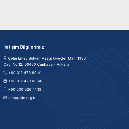
İletişim Bilgilerimiz
Çetin Emeç Bulvarı Aşağı Öveçler Mah. 1330.
Cad. No:12, 06460 Çankaya - Ankara
+90 312 473 80 41
+90 312 473 80 46
+90 530 926 41 13
sde@sde.org.tr