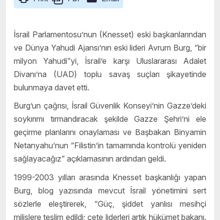
İsrail Parlamentosu’nun (Knesset) eski başkanlarından
ve Dünya Yahudi Ajansı’nın eski lideri Avrum Burg, “bir
milyon Yahudi”yi, İsrail’e karşı Uluslararası Adalet
Divanı’na (UAD) toplu savaş suçları şikayetinde
bulunmaya davet etti.
Burg’un çağrısı, İsrail Güvenlik Konseyi’nin Gazze’deki
soykırımı tırmandıracak şekilde Gazze Şehri’ni ele
geçirme planlarını onaylaması ve Başbakan Binyamin
Netanyahu’nun “Filistin’in tamamında kontrolü yeniden
sağlayacağız” açıklamasının ardından geldi.
1999-2003 yılları arasında Knesset başkanlığı yapan
Burg, blog yazısında mevcut İsrail yönetimini sert
sözlerle eleştirerek, “Güç, şiddet yanlısı mesihçi
milislere teslim edildi; çete liderleri artık hükümet bakanı.