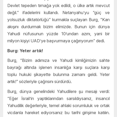
Devlet tepeden tırnağa yok edildi, o ülke artık mevcut
değil.” ifadelerini kullandı. Netanyahu’yu “güç ve
yolsuzluk diktatörlüğü” kurmakla suçlayan Burg, “Kan
akışını durdurmak bizim elimizde. Bunun için dünya
Yahudi nüfusunun yüzde 10’undan azını, yani bir
milyon kişiyi UAD’ye başvurmaya çağırıyorum” dedi.
Burg: Yeter artık!
Burg, “Bizim adımıza ve Yahudi kimliğimizin sahte
bayrağı altında işlenen insanlığa karşı suçlara karşı
toplu hukuki şikayette bulunma zamanı geldi. Yeter
artık!” sözleriyle çağrısını sürdürdü.
Burg, dünya genelindeki Yahudilere şu mesajı verdi:
“Eğer İsrail’in yaptıklarından sarsıldıysanız, insancıl
Yahudilik değerleriyle, temel ahlaki sorumluluk ve ortak
vicdanla hareket ediyorsanız bu tarihi girişime katılın.