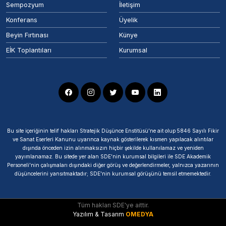
Sempozyum
İletişim
Konferans
Üyelik
Beyin Fırtınası
Künye
EİK Toplantıları
Kurumsal
Bu site içeriğinin telif hakları Stratejik Düşünce Enstitüsü’ne ait olup 5846 Sayılı Fikir
ve Sanat Eserleri Kanunu uyarınca kaynak gösterilerek kısmen yapılacak alıntılar
dışında önceden izin alınmaksızın hiçbir şekilde kullanılamaz ve yeniden
yayımlanamaz. Bu sitede yer alan SDE'nin kurumsal bilgileri ile SDE Akademik
Personeli'nin çalışmaları dışındaki diğer görüş ve değerlendirmeler, yalnızca yazarının
düşüncelerini yansıtmaktadır; SDE'nin kurumsal görüşünü temsil etmemektedir.
Tüm hakları SDE'ye aittir.
Yazılım & Tasarım
OMEDYA