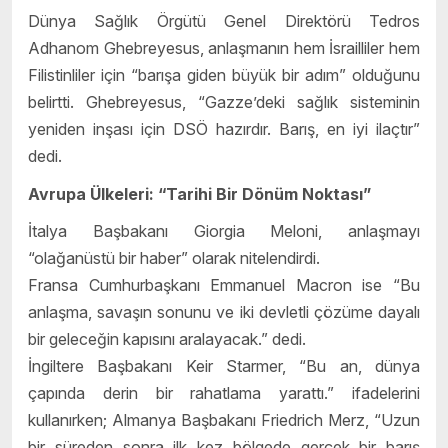
Dünya Sağlık Örgütü Genel Direktörü Tedros
Adhanom Ghebreyesus, anlaşmanın hem İsrailliler hem
Filistinliler için “barışa giden büyük bir adım” olduğunu
belirtti. Ghebreyesus, “Gazze’deki sağlık sisteminin
yeniden inşası için DSÖ hazırdır. Barış, en iyi ilaçtır”
dedi.
Avrupa Ülkeleri: “Tarihi Bir Dönüm Noktası”
İtalya Başbakanı Giorgia Meloni, anlaşmayı
“olağanüstü bir haber” olarak nitelendirdi.
Fransa Cumhurbaşkanı Emmanuel Macron ise “Bu
anlaşma, savaşın sonunu ve iki devletli çözüme dayalı
bir geleceğin kapısını aralayacak.” dedi.
İngiltere Başbakanı Keir Starmer, “Bu an, dünya
çapında derin bir rahatlama yarattı.” ifadelerini
kullanırken; Almanya Başbakanı Friedrich Merz, “Uzun
bir süreden sonra ilk kez bölgede gerçek bir barış