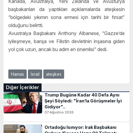
Kanada, Avustralya, Yeni Zelanda ve Avusturya
başbakanları da yaptıkları açıklamalarda ateşkesin
“bölgedeki yıkımın sona ermesi için tarihi bir fırsat”
olduğunu belirtti.
Avustralya Başbakanı Anthony Albanese, “Gazze’de
iyileşmeye, barışa ve Filistin devletinin inşasına giden
yol çok uzun, ancak bu adım en önemlisi” dedi.
Hamas
İsrail
ateşkes
Diğer İçerikler
Trump Bugüne Kadar 40 Defa Aynı
Şeyi Söyledi: "İran’la Görüşmeler İyi
Gidiyor"..
07 Ağustos 2026
Ortadoğu Isınıyor: Irak Başbakanı