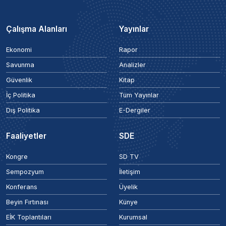
Çalışma Alanları
Yayınlar
Ekonomi
Rapor
Savunma
Analizler
Güvenlik
Kitap
İç Politika
Tüm Yayınlar
Dış Politika
E-Dergiler
Faaliyetler
SDE
Kongre
SD TV
Sempozyum
İletişim
Konferans
Üyelik
Beyin Fırtınası
Künye
EİK Toplantıları
Kurumsal