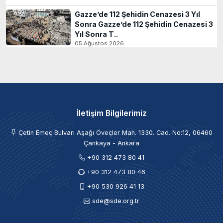
Gazze’de 112 Şehidin Cenazesi 3 Yıl
Sonra Gazze’de 112 Şehidin Cenazesi 3
Yıl Sonra T..
05 Ağustos 2026
İletişim Bilgilerimiz
Çetin Emeç Bulvarı Aşağı Öveçler Mah. 1330. Cad. No:12, 06460
Çankaya - Ankara
+90 312 473 80 41
+90 312 473 80 46
+90 530 926 41 13
sde@sde.org.tr