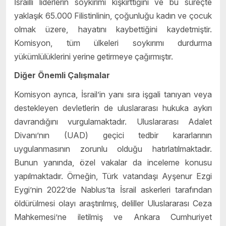
İsrailli liderlerin soykırımı kışkırttığını ve bu süreçte
yaklaşık 65.000 Filistinlinin, çoğunluğu kadın ve çocuk
olmak üzere, hayatını kaybettiğini kaydetmiştir.
Komisyon, tüm ülkeleri soykırımı durdurma
yükümlülüklerini yerine getirmeye çağırmıştır.
Diğer Önemli Çalışmalar
Komisyon ayrıca, İsrail’in yanı sıra işgali tanıyan veya
destekleyen devletlerin de uluslararası hukuka aykırı
davrandığını vurgulamaktadır. Uluslararası Adalet
Divanı’nın (UAD) geçici tedbir kararlarının
uygulanmasının zorunlu olduğu hatırlatılmaktadır.
Bunun yanında, özel vakalar da inceleme konusu
yapılmaktadır. Örneğin, Türk vatandaşı Ayşenur Ezgi
Eygi’nin 2022’de Nablus’ta İsrail askerleri tarafından
öldürülmesi olayı araştırılmış, deliller Uluslararası Ceza
Mahkemesi’ne iletilmiş ve Ankara Cumhuriyet