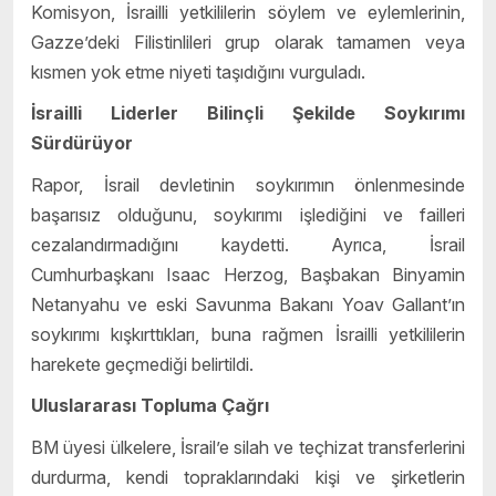
Komisyon, İsrailli yetkililerin söylem ve eylemlerinin,
Gazze’deki Filistinlileri grup olarak tamamen veya
kısmen yok etme niyeti taşıdığını vurguladı.
İsrailli Liderler Bilinçli Şekilde Soykırımı
Sürdürüyor
Rapor, İsrail devletinin soykırımın önlenmesinde
başarısız olduğunu, soykırımı işlediğini ve failleri
cezalandırmadığını kaydetti. Ayrıca, İsrail
Cumhurbaşkanı Isaac Herzog, Başbakan Binyamin
Netanyahu ve eski Savunma Bakanı Yoav Gallant’ın
soykırımı kışkırttıkları, buna rağmen İsrailli yetkililerin
harekete geçmediği belirtildi.
Uluslararası Topluma Çağrı
BM üyesi ülkelere, İsrail’e silah ve teçhizat transferlerini
durdurma, kendi topraklarındaki kişi ve şirketlerin