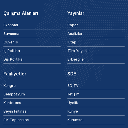
Çalışma Alanları
Yayınlar
Ekonomi
Rapor
Savunma
Analizler
Güvenlik
Kitap
İç Politika
Tüm Yayınlar
Dış Politika
E-Dergiler
Faaliyetler
SDE
Kongre
SD TV
Sempozyum
İletişim
Konferans
Üyelik
Beyin Fırtınası
Künye
EİK Toplantıları
Kurumsal