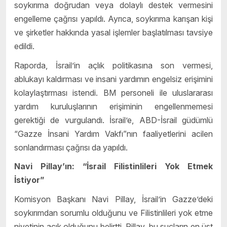
soykırıma doğrudan veya dolaylı destek vermesini
engelleme çağrısı yapıldı. Ayrıca, soykırıma karışan kişi
ve şirketler hakkında yasal işlemler başlatılması tavsiye
edildi.
Raporda, İsrail’in açlık politikasına son vermesi,
ablukayı kaldırması ve insani yardımın engelsiz erişimini
kolaylaştırması istendi. BM personeli ile uluslararası
yardım kuruluşlarının erişiminin engellenmemesi
gerektiği de vurgulandı. İsrail’e, ABD-İsrail güdümlü
“Gazze İnsani Yardım Vakfı”nın faaliyetlerini acilen
sonlandırması çağrısı da yapıldı.
Navi Pillay’ın: “İsrail Filistinlileri Yok Etmek
İstiyor”
Komisyon Başkanı Navi Pillay, İsrail’in Gazze’deki
soykırımdan sorumlu olduğunu ve Filistinlileri yok etme
niyetinin açık olduğunu belirtti. Pillay, bu suçların en üst