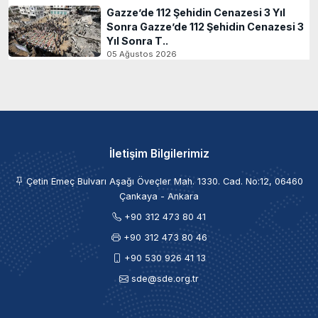
Gazze’de 112 Şehidin Cenazesi 3 Yıl
Sonra Gazze’de 112 Şehidin Cenazesi 3
Yıl Sonra T..
05 Ağustos 2026
İletişim Bilgilerimiz
Çetin Emeç Bulvarı Aşağı Öveçler Mah. 1330. Cad. No:12, 06460
Çankaya - Ankara
+90 312 473 80 41
+90 312 473 80 46
+90 530 926 41 13
sde@sde.org.tr