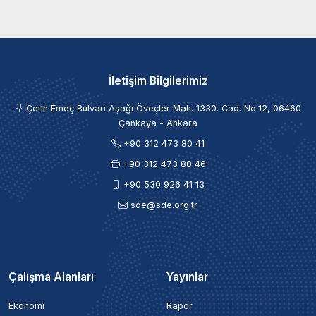
İletişim Bilgilerimiz
Çetin Emeç Bulvarı Aşağı Öveçler Mah. 1330. Cad. No:12, 06460
Çankaya - Ankara
+90 312 473 80 41
+90 312 473 80 46
+90 530 926 41 13
sde@sde.org.tr
Çalışma Alanları
Yayınlar
Ekonomi
Rapor