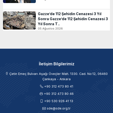
Gazze’de 112 Şehidin Cenazesi 3 Yıl
Sonra Gazze’de 112 Şehidin Cenazesi 3
Yıl Sonra T..
05 Ağustos 2026
İletişim Bilgilerimiz
Çetin Emeç Bulvarı Aşağı Öveçler Mah. 1330. Cad. No:12, 06460
Çankaya - Ankara
+90 312 473 80 41
+90 312 473 80 46
+90 530 926 41 13
sde@sde.org.tr