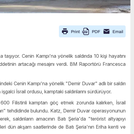
a taşıyor. Cenin Kampı'na yönelik saldırıda 10 kişi hayatını
 şiddetinin artacağı mesajını verdi. BM Raportörü Francesca
indeki Cenin Kampı'na yönelik "Demir Duvar" adlı bir saldırı
n işgalci İsrail ordusu, kamptaki saldırılarını sürdürüyor.
 600 Filistinli kamptan göç etmek zorunda kalırken, İsrail
arı" tehdidinde bulundu. Katz, Demir Duvar operasyonunun
terek, saldırıların amacının Batı Şeria'da "terörist altyapıyı
leri dün akşam saatlerinde de Batı Şeria'nın Eriha kenti ve