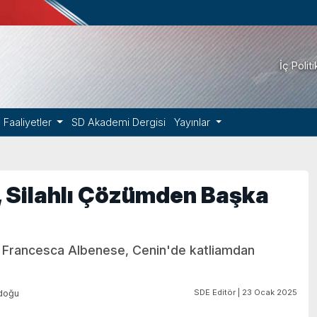
İç Polit
Faaliyetler
SD Akademi Dergisi
Yayınlar
il, Silahlı Çözümden Başka
örü Francesca Albenese, Cenin'de katliamdan
SDE Editör | 23 Ocak 2025
doğu