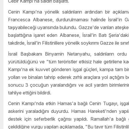
Cebir Kampı'na saldırı başlattı.
Cenin Kampı'na yönelik saldırıların ardından bir açıklam
Francesca Albanese, durdurulmaması halinde İsrail'in Gaz
taşıyabileceği uyarısında bulundu. Gazze'de varılan ateşkes
başlattığına işaret eden Albanese, İsrail'in Batı Şeria'da
takdirde, İsrail'in Filistinlilere yönelik soykırımı Gazze ile sın
İsrail Başbakanı Binyamin Netanyahu, saldırıların ordu 
yürütüldüğünü ve "tüm teröristler etkisiz hale getirilene k
Kampı'na ek kuvvet gönderen işgal güçleri, kampa tam bir ku
yolları ve binaları tahrip ederek zırhlı araçlara yol açtığını b
sonucu 3 çocuğun yaralandığını ve acil yardım birimlerin
tahliye ettiğini bildirdi.
Cenin Kampı'nda etkin Hamas'a bağlı Cenin Tugayı, işgal g
askerini yaraladığını duyurdu. Hamas Hareketi'nden yapıla
destek için seferberlik çağrısı yapıldı. Ramallah'a bağlı
çekildiğine vurgu yapılan açıklamada, "Bu tavır tüm Filistinlil