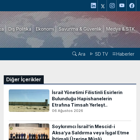
ika
Dış Politika
Ekonomi
Savunma & Güvenlik
Medya & STK
Ara
SD TV
Haberler
Diğer İçerikler
İsrail Yönetimi Filistinli Esirlerin
Bulunduğu Hapishanelerin
Etrafına Timsah Yerleşt..
06 Ağustos 2026
Soykırımcı İsrail’in Mescid-i
Aksa’ya Saldırma veya İşgal Etme
İhtimali Üzerine Müslü..