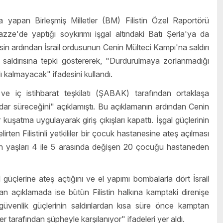
a yapan Birleşmiş Milletler (BM) Filistin Özel Raportörü
ze'de yaptığı soykırımı işgal altındaki Batı Şeria'ya da
in ardından İsrail ordusunun Cenin Mülteci Kampı'na saldırı
ki saldırısına tepki göstererek, "Durdurulmaya zorlanmadığı
ırlı kalmayacak" ifadesini kullandı.
ve iç istihbarat teşkilatı (ŞABAK) tarafından ortaklaşa
adar süreceğini" açıklamıştı. Bu açıklamanın ardından Cenin
şatma uygulayarak giriş çıkışları kapattı. İşgal güçlerinin
elirten Filistinli yetkililer bir çocuk hastanesine ateş açılması
in yaşları 4 ile 5 arasında değişen 20 çocuğu hastaneden
üçlerine ateş açtığını ve el yapımı bombalarla dört İsrail
n açıklamada ise bütün Filistin halkına kamptaki direnişe
 güvenlik güçlerinin saldırılardan kısa süre önce kamptan
er tarafından şüpheyle karşılanıyor" ifadeleri yer aldı.