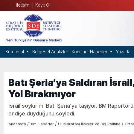
İletişim
Kayıt Ol
Kurumsal
Bölgesel Analizler
Konular
Haberler
Yazarlar
Batı Şeria’ya Saldıran İsra
Yol Bırakmıyor
İsrail soykırımı Batı Şeria’ya taşıyor. BM Raport
endişe duyduğunu söyledi.
/
/
Anasayfa
/
Tüm Haberler
Uluslararası İlişkiler ve Dış Politika
Orta