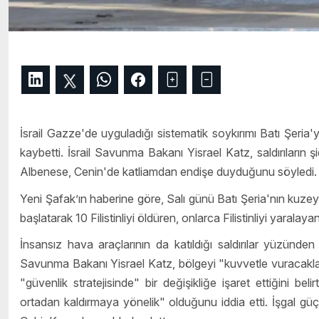
İsrail Gazze'de uyguladığı sistematik soykırımı Batı Şeria'y
kaybetti. İsrail Savunma Bakanı Yisrael Katz, saldırıların
Albenese, Cenin'de katliamdan endişe duyduğunu söyledi.
Yeni Şafak’ın haberine göre, Salı günü Batı Şeria'nın kuzey
başlatarak 10 Filistinliyi öldüren, onlarca Filistinliyi yaralaya
İnsansız hava araçlarının da katıldığı saldırılar yüzünden
Savunma Bakanı Yisrael Katz, bölgeyi "kuvvetle vuracakl
"güvenlik stratejisinde" bir değişikliğe işaret ettiğini belir
ortadan kaldırmaya yönelik" olduğunu iddia etti. İşgal güç