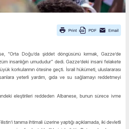
ese, “Orta Doğu’da şiddet döngüsünü kırmak, Gazze’de
çözüm insanlığın umududur” dedi. Gazze’deki insani felakete
 korkularının ötesine geçti. İsrail hükümeti, uluslararası
nlara yeterli yardım, gıda ve su sağlamayı reddetmeyi
ündeki eleştirileri reddeden Albanese, bunun sürece ivme
stin’i tanıma ihtimali üzerine yaptığı açıklamada, iki devletli