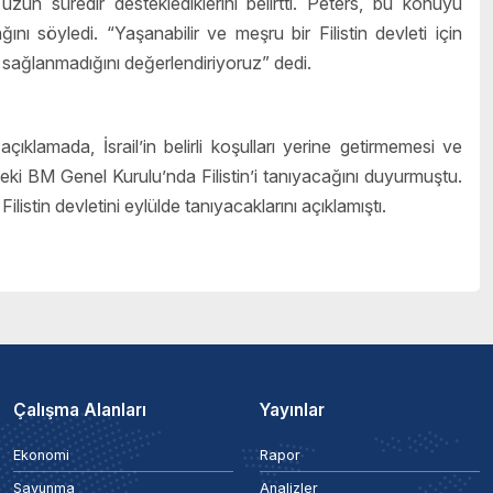
uzun süredir desteklediklerini belirtti. Peters, bu konuyu
ı söyledi. “Yaşanabilir ve meşru bir Filistin devleti için
p sağlanmadığını değerlendiriyoruz” dedi.
klamada, İsrail’in belirli koşulları yerine getirmemesi ve
ki BM Genel Kurulu’nda Filistin’i tanıyacağını duyurmuştu.
listin devletini eylülde tanıyacaklarını açıklamıştı.
Çalışma Alanları
Yayınlar
Ekonomi
Rapor
Savunma
Analizler