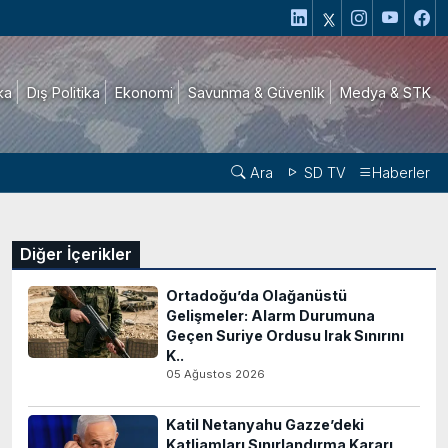
ika
Dış Politika
Ekonomi
Savunma & Güvenlik
Medya & STK
Ara
SD TV
Haberler
Diğer İçerikler
Ortadoğu’da Olağanüstü
Gelişmeler: Alarm Durumuna
Geçen Suriye Ordusu Irak Sınırını
K..
05 Ağustos 2026
Katil Netanyahu Gazze’deki
Katliamları Sınırlandırma Kararı