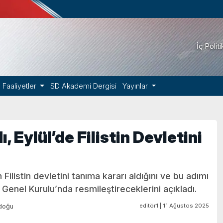
İç Polit
Faaliyetler
SD Akademi Dergisi
Yayınlar
, Eylül’de Filistin Devletini
listin devletini tanıma kararı aldığını ve bu adımı
Genel Kurulu’nda resmileştireceklerini açıkladı.
editör1 | 11 Ağustos 2025
doğu