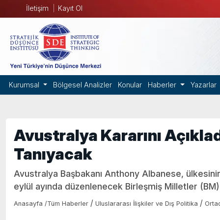
İletişim
Kayıt Ol
Kurumsal
Bölgesel Analizler
Konular
Haberler
Yazarlar
Avustralya Kararını Açıkladı
Tanıyacak
Avustralya Başbakanı Anthony Albanese, ülkesinin Fi
eylül ayında düzenlenecek Birleşmiş Milletler (BM) 
/
/
Anasayfa
/
Tüm Haberler
Uluslararası İlişkiler ve Dış Politika
Orta