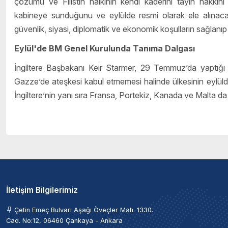
çözümü ve Filistin halkının kendi kaderini tayin hakkını 
kabineye sunduğunu ve eylülde resmi olarak ele alınacağın
güvenlik, siyasi, diplomatik ve ekonomik koşulların sağlanı
Eylül'de BM Genel Kurulunda Tanıma Dalgası
İngiltere Başbakanı Keir Starmer, 29 Temmuz’da yaptığı açı
Gazze’de ateşkesi kabul etmemesi halinde ülkesinin eylülde
İngiltere’nin yanı sıra Fransa, Portekiz, Kanada ve Malta da Fi
İletişim Bilgilerimiz
Çetin Emeç Bulvarı Aşağı Öveçler Mah. 1330.
Cad. No:12, 06460 Çankaya - Ankara