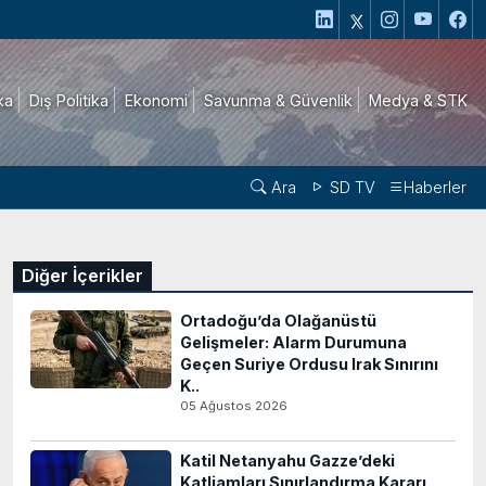
ika
Dış Politika
Ekonomi
Savunma & Güvenlik
Medya & STK
Ara
SD TV
Haberler
Diğer İçerikler
Ortadoğu’da Olağanüstü
Gelişmeler: Alarm Durumuna
Geçen Suriye Ordusu Irak Sınırını
K..
05 Ağustos 2026
Katil Netanyahu Gazze’deki
Katliamları Sınırlandırma Kararı