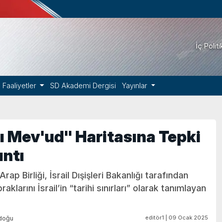
İç Polit
Faaliyetler
SD Akademi Dergisi
Yayınlar
z-ı Mev'ud" Haritasına Tepki
ıntı
ap Birliği, İsrail Dışişleri Bakanlığı tarafından
klarını İsrail’in “tarihi sınırları” olarak tanımlayan
editör1 | 09 Ocak 2025
doğu