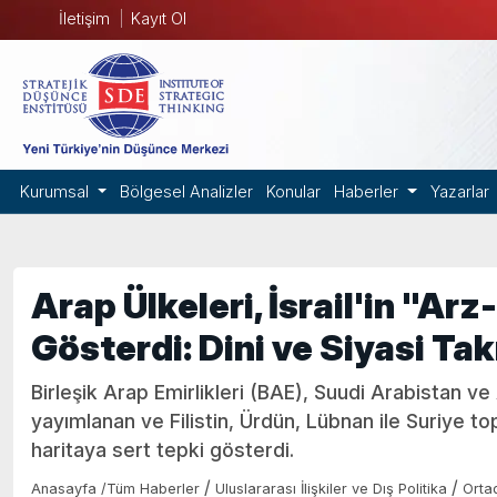
İletişim
Kayıt Ol
Kurumsal
Bölgesel Analizler
Konular
Haberler
Yazarlar
Arap Ülkeleri, İsrail'in "Ar
Gösterdi: Dini ve Siyasi Tak
Birleşik Arap Emirlikleri (BAE), Suudi Arabistan ve Ar
yayımlanan ve Filistin, Ürdün, Lübnan ile Suriye topra
haritaya sert tepki gösterdi.
/
/
Anasayfa
/
Tüm Haberler
Uluslararası İlişkiler ve Dış Politika
Orta