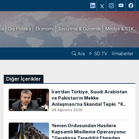
ika
Dış Politika
Ekonomi
Savunma & Güvenlik
Medya & STK
Ara
SD TV
Haberler
Diğer İçerikler
İran’dan Türkiye, Suudi Arabistan
ve Pakistan’ın Mekke
Anlaşması’na Skandal Tepki: "K..
08 Ağustos 2026
Yemen Ordusundan Husilere
Kapsamlı Misilleme Operasyonu:
"Gerekirse Tereddüt Etmeden ..