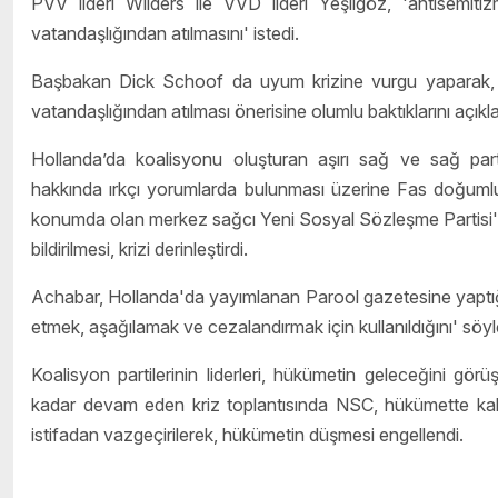
PVV lideri Wilders ile VVD lideri Yeşilgöz, 'antisemiti
vatandaşlığından atılmasını' istedi.
Başbakan Dick Schoof da uyum krizine vurgu yaparak, 'an
vatandaşlığından atılması önerisine olumlu baktıklarını açıkla
Hollanda’da koalisyonu oluşturan aşırı sağ ve sağ part
hakkında ırkçı yorumlarda bulunması üzerine Fas doğumlu 
konumda olan merkez sağcı Yeni Sosyal Sözleşme Partisi'
bildirilmesi, krizi derinleştirdi.
Achabar, Hollanda'da yayımlanan Parool gazetesine yaptığı
etmek, aşağılamak ve cezalandırmak için kullanıldığını' söyl
Koalisyon partilerinin liderleri, hükümetin geleceğini g
kadar devam eden kriz toplantısında NSC, hükümette kalm
istifadan vazgeçirilerek, hükümetin düşmesi engellendi.