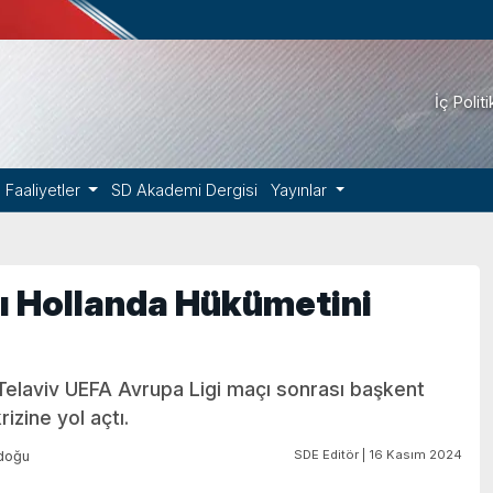
İç Polit
Faaliyetler
SD Akademi Dergisi
Yayınlar
ı Hollanda Hükümetini
Telaviv UEFA Avrupa Ligi maçı sonrası başkent
zine yol açtı.
SDE Editör | 16 Kasım 2024
doğu