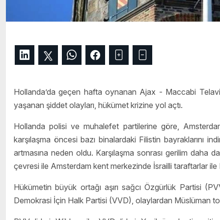
Hollanda’da geçen hafta oynanan Ajax - Maccabi Telav
yaşanan şiddet olayları, hükümet krizine yol açtı.
Hollanda polisi ve muhalefet partilerine göre, Amsterda
karşılaşma öncesi bazı binalardaki Filistin bayraklarını in
artmasına neden oldu. Karşılaşma sonrası gerilim daha d
çevresi ile Amsterdam kent merkezinde İsrailli taraftarlar ile 
Hükümetin büyük ortağı aşırı sağcı Özgürlük Partisi (PVV)
Demokrasi İçin Halk Partisi (VVD), olaylardan Müslüman top