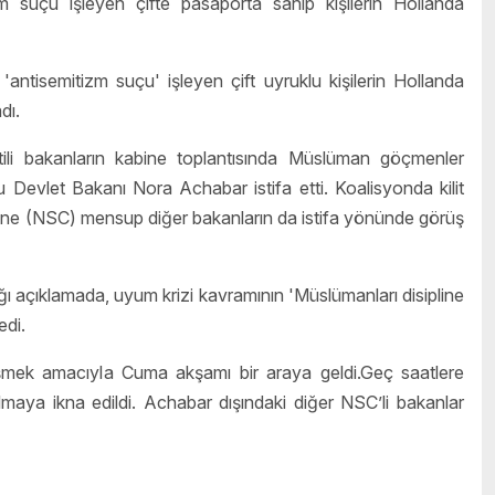
zm suçu işleyen çifte pasaporta sahip kişilerin Hollanda
tisemitizm suçu' işleyen çift uyruklu kişilerin Hollanda
dı.
ili bakanların kabine toplantısında Müslüman göçmenler
Devlet Bakanı Nora Achabar istifa etti. Koalisyonda kilit
ne (NSC) mensup diğer bakanların da istifa yönünde görüş
 açıklamada, uyum krizi kavramının 'Müslümanları disipline
edi.
örüşmek amacıyla Cuma akşamı bir araya geldi.Geç saatlere
aya ikna edildi. Achabar dışındaki diğer NSC’li bakanlar