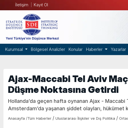
İletişim
Kayıt Ol
Kurumsal
Bölgesel Analizler
Konular
Haberler
Yazarlar
Ajax-Maccabi Tel Aviv Maç
Düşme Noktasına Getirdi
Hollanda’da geçen hafta oynanan Ajax - Maccabi 
Amsterdam’da yaşanan şiddet olayları, hükümet kri
/
/
Anasayfa
/
Tüm Haberler
Uluslararası İlişkiler ve Dış Politika
Orta