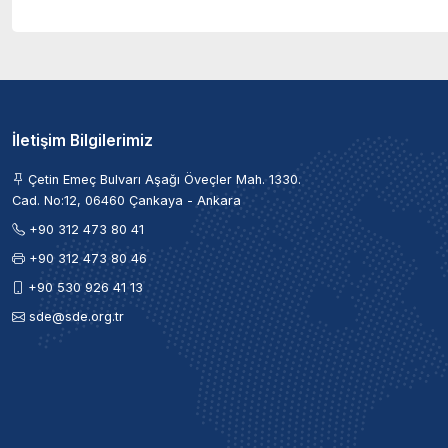
İletişim Bilgilerimiz
Çetin Emeç Bulvarı Aşağı Öveçler Mah. 1330.
Cad. No:12, 06460 Çankaya - Ankara
+90 312 473 80 41
+90 312 473 80 46
+90 530 926 41 13
sde@sde.org.tr