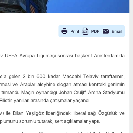
iv UEFA Avrupa Ligi maçı sonrası başkent Amsterdam’da
m'a gelen 2 bin 600 kadar Maccabi Telaviv taraftarının,
dirmesi ve Araplar aleyhine slogan atması kentteki gerilimin
a tırmandı. Maçın oynandığı Johan Cruijff Arena Stadyumu
Filistin yanlıları arasında çatışmalar yaşandı.
 ile Dilan Yeşilgöz liderliğindeki liberal sağ Özgürlük ve
lumunu sorumlu tutarak, sert açıklamalar yaptı.