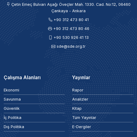
Çetin Emeç Bulvarı Aşağı Öveçler Mah. 1330. Cad. No:12, 06460
Çankaya - Ankara
+90 312 473 80 41
+90 312 473 80 46
+90 530 926 41 13
sde@sde.org.tr
Çalışma Alanları
Yayınlar
Ekonomi
Rapor
Savunma
Analizler
Güvenlik
Kitap
İç Politika
Tüm Yayınlar
Dış Politika
E-Dergiler