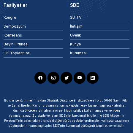
Faaliyetler
SDE
Kongre
SD TV
Sempozyum
İletişim
Konferans
Üyelik
Beyin Fırtınası
Künye
EİK Toplantıları
Kurumsal
Bu site içeriğinin telif hakları Stratejik Düşünce Enstitüsü’ne ait olup 5846 Sayılı Fikir
ve Sanat Eserleri Kanunu uyarınca kaynak gösterilerek kısmen yapılacak alıntılar
dışında önceden izin alınmaksızın hiçbir şekilde kullanılamaz ve yeniden
yayımlanamaz. Bu sitede yer alan SDE'nin kurumsal bilgileri ile SDE Akademik
Personeli'nin çalışmaları dışındaki diğer görüş ve değerlendirmeler, yalnızca yazarının
düşüncelerini yansıtmaktadır; SDE'nin kurumsal görüşünü temsil etmemektedir.