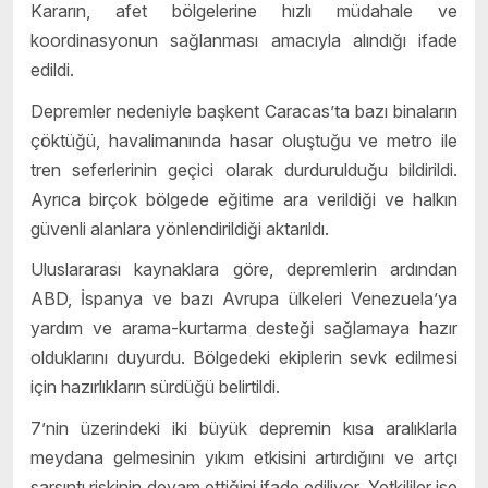
Kararın, afet bölgelerine hızlı müdahale ve
koordinasyonun sağlanması amacıyla alındığı ifade
edildi.
Depremler nedeniyle başkent Caracas’ta bazı binaların
çöktüğü, havalimanında hasar oluştuğu ve metro ile
tren seferlerinin geçici olarak durdurulduğu bildirildi.
Ayrıca birçok bölgede eğitime ara verildiği ve halkın
güvenli alanlara yönlendirildiği aktarıldı.
Uluslararası kaynaklara göre, depremlerin ardından
ABD, İspanya ve bazı Avrupa ülkeleri Venezuela’ya
yardım ve arama-kurtarma desteği sağlamaya hazır
olduklarını duyurdu. Bölgedeki ekiplerin sevk edilmesi
için hazırlıkların sürdüğü belirtildi.
7’nin üzerindeki iki büyük depremin kısa aralıklarla
meydana gelmesinin yıkım etkisini artırdığını ve artçı
sarsıntı riskinin devam ettiğini ifade ediliyor.
Yetkililer ise