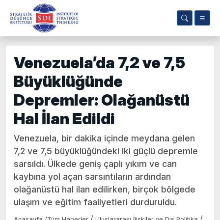
Venezuela’da 7,2 ve 7,5
Büyüklüğünde
Depremler: Olağanüstü
Hal İlan Edildi
Venezuela, bir dakika içinde meydana gelen
7,2 ve 7,5 büyüklüğündeki iki güçlü depremle
sarsıldı. Ülkede geniş çaplı yıkım ve can
kaybına yol açan sarsıntıların ardından
olağanüstü hal ilan edilirken, birçok bölgede
ulaşım ve eğitim faaliyetleri durduruldu.
/
/
Anasayfa
/
Tüm Haberler
Uluslararası İlişkiler ve Dış Politika