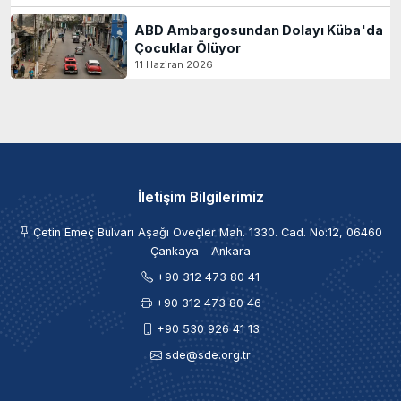
ABD Ambargosundan Dolayı Küba'da
Çocuklar Ölüyor
11 Haziran 2026
İletişim Bilgilerimiz
Çetin Emeç Bulvarı Aşağı Öveçler Mah. 1330. Cad. No:12, 06460
Çankaya - Ankara
+90 312 473 80 41
+90 312 473 80 46
+90 530 926 41 13
sde@sde.org.tr