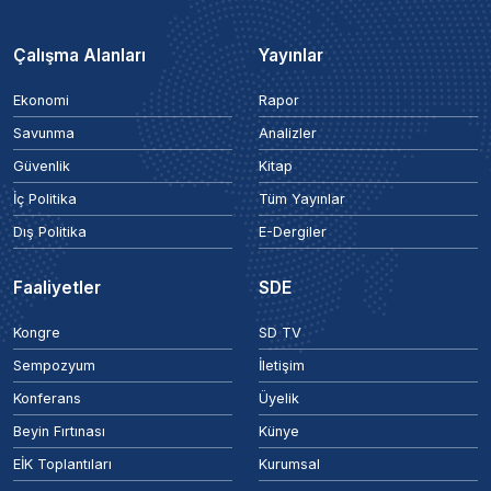
Çalışma Alanları
Yayınlar
Ekonomi
Rapor
Savunma
Analizler
Güvenlik
Kitap
İç Politika
Tüm Yayınlar
Dış Politika
E-Dergiler
Faaliyetler
SDE
Kongre
SD TV
Sempozyum
İletişim
Konferans
Üyelik
Beyin Fırtınası
Künye
EİK Toplantıları
Kurumsal