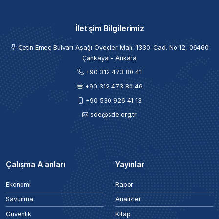
İletişim Bilgilerimiz
Çetin Emeç Bulvarı Aşağı Öveçler Mah. 1330. Cad. No:12, 06460
Çankaya - Ankara
+90 312 473 80 41
+90 312 473 80 46
+90 530 926 41 13
sde@sde.org.tr
Çalışma Alanları
Yayınlar
Ekonomi
Rapor
Savunma
Analizler
Güvenlik
Kitap