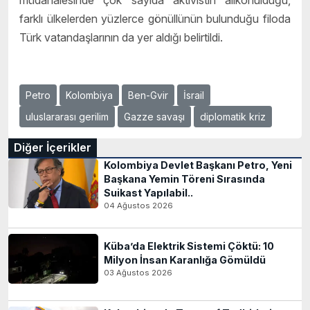
müdahalesinde çok sayıda aktivistin alıkonulduğu,
farklı ülkelerden yüzlerce gönüllünün bulunduğu filoda
Türk vatandaşlarının da yer aldığı belirtildi.
Petro
Kolombiya
Ben-Gvir
İsrail
uluslararası gerilim
Gazze savaşı
diplomatik kriz
Diğer İçerikler
Kolombiya Devlet Başkanı Petro, Yeni
Başkana Yemin Töreni Sırasında
Suikast Yapılabil..
04 Ağustos 2026
Küba’da Elektrik Sistemi Çöktü: 10
Milyon İnsan Karanlığa Gömüldü
03 Ağustos 2026