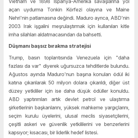
Vietnam ve 1898 İspanya-Amerika savaşlarına yol
açan uydurma Tonkin Körfezi olayına ve Maine
Nehri'nin patlamasına değindi. Maduro ayrıca, ABD'nin
2003 Irak işgalini meşrulaştırmak için kullanılan kitle
imha silahları aldatmacasından da bahsetti.
Düşmanı başsız bırakma stratejisi
Trump, basın toplantısında Venezuela için "daha
fazlası da var" diyerek uğursuzca tehditlerde bulundu.
Ağustos ayında Maduro'nun başına konulan ödül iki
katına çıkarılarak 50 milyon dolara çıkarıldı, diğer üst
düzey yetkililer için ise daha düşük ödüller konuldu.
ABD yaptırımları artık devlet petrol ve ulaştırma
şirketlerinin başkanlarını, yüksek mahkeme yargıçlarını,
seçim kurulu üyelerini, ulusal meclis siyasetçilerini,
çeşitli askeri ve güvenlik yetkililerini ve benzerlerini
kapsıyor; kısacası, bir liderlik hedef listesi.