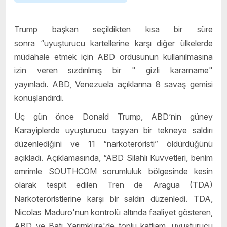
Trump başkan seçildikten kısa bir süre
sonra “uyuşturucu kartellerine karşı diğer ülkelerde
müdahale etmek için ABD ordusunun kullanılmasına
izin veren sızdırılmış bir " gizli kararname"
yayınladı.
ABD, Venezuela açıklarına 8 savaş gemisi
konuşlandırdı.
Üç gün önce
Donald Trump, ABD’nin güney
Karayiplerde uyuşturucu taşıyan bir tekneye saldırı
düzenlediğini ve 11 “narkoteröristi” öldürdüğünü
açıkladı.
Açıklamasında, “
ABD Silahlı Kuvvetleri, benim
emrimle SOUTHCOM sorumluluk bölgesinde kesin
olarak tespit edilen Tren de Aragua (TDA)
Narkoteröristlerine karşı bir saldırı düzenledi. TDA,
Nicolas Maduro'nun kontrolü altında faaliyet gösteren,
ABD ve Batı Yarımküre'de toplu katliam, uyuşturucu