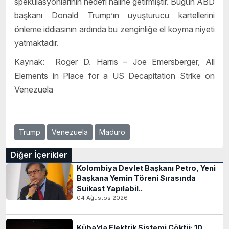
spekülasyonlarının hedefi haline getirmiştir. Bugün ABD
başkanı Donald Trump’ın uyuşturucu kartellerini
önleme iddiasının ardında bu zenginliğe el koyma niyeti
yatmaktadır.
Kaynak: Roger D. Harrıs – Joe Emersberger, All
Elements in Place for a US Decapitation Strike on
Venezuela
Trump
Venezuela
Maduro
Diğer İçerikler
Kolombiya Devlet Başkanı Petro, Yeni
Başkana Yemin Töreni Sırasında
Suikast Yapılabil..
04 Ağustos 2026
Küba’da Elektrik Sistemi Çöktü: 10