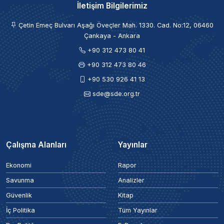
İletişim Bilgilerimiz
Çetin Emeç Bulvarı Aşağı Öveçler Mah. 1330. Cad. No:12, 06460
Çankaya - Ankara
+90 312 473 80 41
+90 312 473 80 46
+90 530 926 41 13
sde@sde.org.tr
Çalışma Alanları
Yayınlar
Ekonomi
Rapor
Savunma
Analizler
Güvenlik
Kitap
İç Politika
Tüm Yayınlar