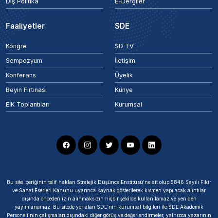
Dış Politika
E-Dergiler
Faaliyetler
SDE
Kongre
SD TV
Sempozyum
İletişim
Konferans
Üyelik
Beyin Fırtınası
Künye
EİK Toplantıları
Kurumsal
Bu site içeriğinin telif hakları Stratejik Düşünce Enstitüsü’ne ait olup 5846 Sayılı Fikir
ve Sanat Eserleri Kanunu uyarınca kaynak gösterilerek kısmen yapılacak alıntılar
dışında önceden izin alınmaksızın hiçbir şekilde kullanılamaz ve yeniden
yayımlanamaz. Bu sitede yer alan SDE'nin kurumsal bilgileri ile SDE Akademik
Personeli'nin çalışmaları dışındaki diğer görüş ve değerlendirmeler, yalnızca yazarının