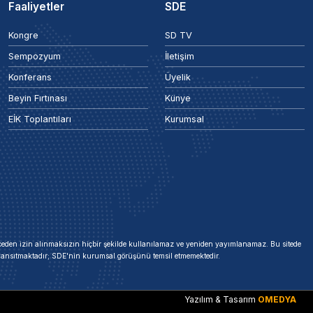
Faaliyetler
SDE
Kongre
SD TV
Sempozyum
İletişim
Konferans
Üyelik
Beyin Fırtınası
Künye
EİK Toplantıları
Kurumsal
 önceden izin alınmaksızın hiçbir şekilde kullanılamaz ve yeniden yayımlanamaz. Bu sitede
i yansıtmaktadır; SDE'nin kurumsal görüşünü temsil etmemektedir.
Yazılım & Tasarım
OMEDYA