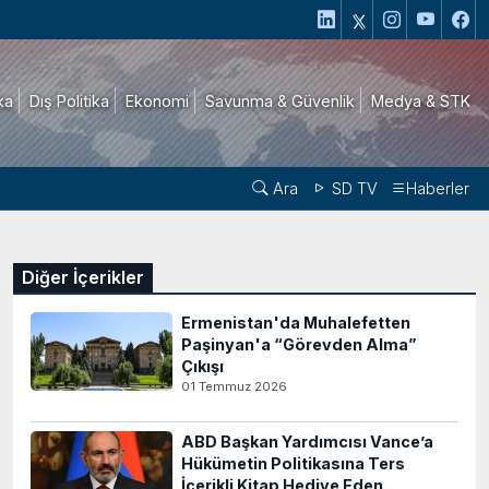
ika
Dış Politika
Ekonomi
Savunma & Güvenlik
Medya & STK
Ara
SD TV
Haberler
Diğer İçerikler
Ermenistan'da Muhalefetten
Paşinyan'a “Görevden Alma”
Çıkışı
01 Temmuz 2026
ABD Başkan Yardımcısı Vance’a
Hükümetin Politikasına Ters
İçerikli Kitap Hediye Eden ..