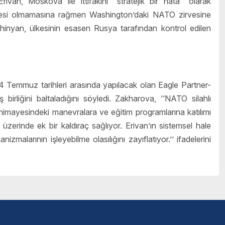
van, Moskova ile ittifakını “stratejik bir hata” olarak
r üyesi olmamasına rağmen Washington’daki NATO zirvesine
hinyan, ülkesinin esasen Rusya tarafından kontrol edilen
Temmuz tarihleri ​​arasında yapılacak olan Eagle Partner-
birliğini baltaladığını söyledi. Zakharova, ‘‘NATO silahlı
 himayesindeki manevralara ve eğitim programlarına katılımı
 üzerinde ek bir kaldıraç sağlıyor. Erivan’ın sistemsel hale
zmalarının işleyebilme olasılığını zayıflatıyor.’’ ifadelerini