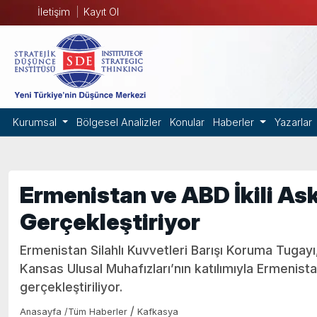
İletişim
Kayıt Ol
Kurumsal
Bölgesel Analizler
Konular
Haberler
Yazarlar
Ermenistan ve ABD İkili Ask
Gerçekleştiriyor
Ermenistan Silahlı Kuvvetleri Barışı Koruma Tugayı
Kansas Ulusal Muhafızları’nın katılımıyla Ermenistan
gerçekleştiriliyor.
/
Anasayfa
/
Tüm Haberler
Kafkasya