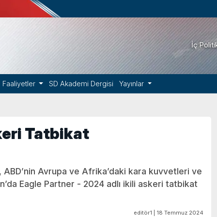
İç Polit
Faaliyetler
SD Akademi Dergisi
Yayınlar
eri Tatbikat
, ABD’nin Avrupa ve Afrika’daki kara kuvvetleri ve
’da Eagle Partner - 2024 adlı ikili askeri tatbikat
editör1 | 18 Temmuz 2024