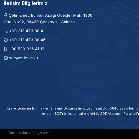
İletişim Bilgilerimiz
Çetin Emeç Bulvarı Aşağı Öveçler Mah. 1330.
Cad. No:12, 06460 Çankaya - Ankara
+90 312 473 80 41
+90 312 473 80 46
+90 530 926 41 13
sde@sde.org.tr
Bu site içeriğinin telif hakları Stratejik Düşünce Enstitüsü’ne ait olup 5846 Sayılı Fik
yer alan SDE'nin kurumsal bilgileri ile SDE Akademik Personeli'
Tüm hakları SDE'ye aittir.