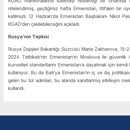
KGAÖ manevralarına katılmayı reddettiği bir ortamda Eri
nitelendirmiş, geçtiğimiz hafta Ermenistan, ittifakın bi
katılmıştı. 12 Haziran’da Ermenistan Başbakanı Nikol Pas
KGAÖ’den çekilebileceğini açıkladı.
Rusya’nın Tepkisi
Rusya Dışişleri Bakanlığı Sözcüsü Maria Zakharova, 15-24 
2024 Tatbikatı’nın Ermenistan’ın Moskova ile güvenlik iş 
kuvvetleri standartlarını Ermenistan’a dayatmak için kendi
kullanıyor. Bu da Batı’ya Ermenistan’ın iç ve dış politikası
gelen bu tür adımları, bu alanda kanıtlanmış etkileşim mekani
kullandı.