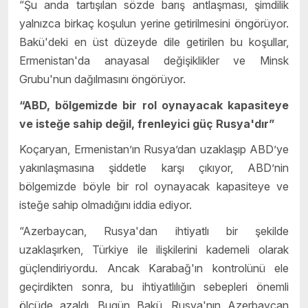
“Şu anda tartışılan sözde barış antlaşması, şimdilik
yalnızca birkaç koşulun yerine getirilmesini öngörüyor.
Bakü'deki en üst düzeyde dile getirilen bu koşullar,
Ermenistan'da anayasal değişiklikler ve Minsk
Grubu'nun dağılmasını öngörüyor.
“ABD, bölgemizde bir rol oynayacak kapasiteye
ve isteğe sahip değil, frenleyici güç Rusya'dır”
Koçaryan, Ermenistan’ın Rusya’dan uzaklaşıp ABD’ye
yakınlaşmasına şiddetle karşı çıkıyor, ABD’nin
bölgemizde böyle bir rol oynayacak kapasiteye ve
isteğe sahip olmadığını iddia ediyor.
“Azerbaycan, Rusya'dan ihtiyatlı bir şekilde
uzaklaşırken, Türkiye ile ilişkilerini kademeli olarak
güçlendiriyordu. Ancak Karabağ'ın kontrolünü ele
geçirdikten sonra, bu ihtiyatlılığın sebepleri önemli
ölçüde azaldı. Bugün Bakü, Rusya'nın Azerbaycan