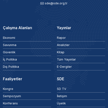
sde@sde.org.tr
Çalışma Alanları
Yayınlar
Ekonomi
Rapor
Savunma
Analizler
Güvenlik
Kitap
İç Politika
Tüm Yayınlar
Dış Politika
E-Dergiler
Faaliyetler
SDE
Kongre
SD TV
Sempozyum
İletişim
Konferans
Üyelik