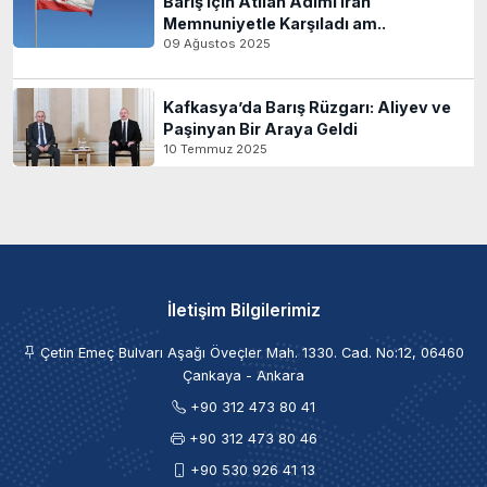
Barış için Atılan Adımı İran
Memnuniyetle Karşıladı am..
09 Ağustos 2025
Kafkasya’da Barış Rüzgarı: Aliyev ve
Paşinyan Bir Araya Geldi
10 Temmuz 2025
İletişim Bilgilerimiz
Çetin Emeç Bulvarı Aşağı Öveçler Mah. 1330. Cad. No:12, 06460
Çankaya - Ankara
+90 312 473 80 41
+90 312 473 80 46
+90 530 926 41 13