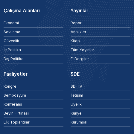
Çalışma Alanları
Yayınlar
Ekonomi
Rapor
Savunma
Analizler
Güvenlik
Kitap
İç Politika
Tüm Yayınlar
Dış Politika
E-Dergiler
Faaliyetler
SDE
Kongre
SD TV
Sempozyum
İletişim
Konferans
Üyelik
Beyin Fırtınası
Künye
EİK Toplantıları
Kurumsal