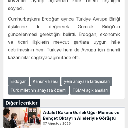
kuvvetler ayrılığı açısından kritik önem taşıdığını
söyledi.
Cumhurbaşkanı Erdoğan ayrıca Türkiye-Avrupa Birliği
ilişkilerine de değinerek Gümrük Birliği’nin
güncellenmesi gerektiğini belirtti. Erdoğan, ekonomik
ve ticari ilişkilerin mevcut şartlara uygun hâle
getirilmesinin hem Türkiye hem de Avrupa için önemli
kazanımlar sağlayacağını ifade etti.
Erdoğan
Kanun-i Esasi
yeni anayasa tartışmaları
Türk milletinin anayasa özlemi
TBMM açıklamaları
Diğer İçerikler
Adalet Bakanı Gürlek Uğur Mumcu ve
Behçet Oktay’ın Aileleriyle Görüştü
07 Ağustos 2026