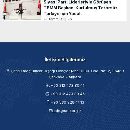
Siyasi Parti Liderleriyle Görüşen
TBMM Başkanı Kurtulmuş Terörsüz
Türkiye için Yasal ..
23 Temmuz 2026
İletişim Bilgilerimiz
Çetin Emeç Bulvarı Aşağı Öveçler Mah. 1330. Cad. No:12, 06460
Çankaya - Ankara
+90 312 473 80 41
+90 312 473 80 46
+90 530 926 41 13
sde@sde.org.tr