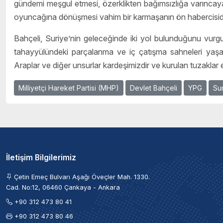
gündemi meşgul etmesi, özerklikten bağımsızlığa varıncaya ka
oyuncağına dönüşmesi vahim bir karmaşanın ön habercisidi
Bahçeli, Suriye’nin geleceğinde iki yol bulunduğunu vurgula
tahayyülündeki parçalanma ve iç çatışma sahneleri yaşana
Araplar ve diğer unsurlar kardeşimizdir ve kurulan tuzaklar el bi
Milliyetçi Hareket Partisi (MHP)
Devlet Bahçeli
YPG
Su
İletişim Bilgilerimiz
Çetin Emeç Bulvarı Aşağı Öveçler Mah. 1330.
Cad. No:12, 06460 Çankaya - Ankara
+90 312 473 80 41
+90 312 473 80 46