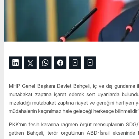
MHP Genel Başkanı Devlet Bahçeli, iç ve dış gündeme iliş
mutabakat zaptına işaret ederek sert uyarılarda bulund
imzaladığı mutabakat zaptına riayet ve gereğini harfiyen ya
müdahalenin kaçınılmaz hale geleceği herkesçe bilinmelidir” i
PKK’nın fesih kararına rağmen örgüt mensuplarının SDG/Y
getiren Bahçeli, terör örgütünün ABD-İsrail ekseninde h