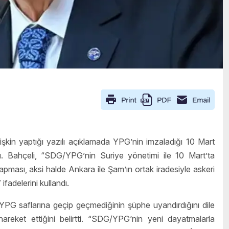
kin yaptığı yazılı açıklamada YPG’nin imzaladığı 10 Mart
u. Bahçeli, “SDG/YPG’nin Suriye yönetimi ile 10 Mart’ta
pması, aksi halde Ankara ile Şam’ın ortak iradesiyle askeri
fadelerini kullandı.
PG saflarına geçip geçmediğinin şüphe uyandırdığını dile
areket ettiğini belirtti. “SDG/YPG’nin yeni dayatmalarla