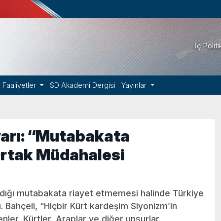
İç Polit
Faaliyetler
SD Akademi Dergisi
Yayınlar
yarı: “Mutabakata
rtak Müdahalesi
adığı mutabakata riayet etmemesi halinde Türkiye
ı. Bahçeli, “Hiçbir Kürt kardeşim Siyonizm’in
r, Kürtler, Araplar ve diğer unsurlar