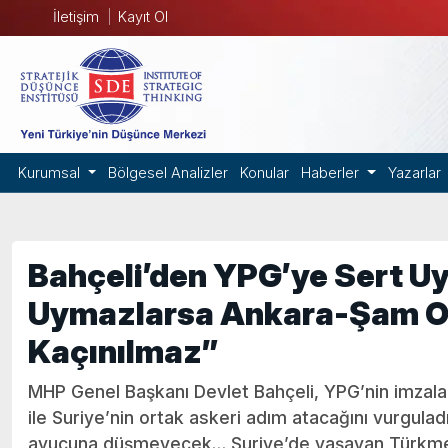
İletişim
Kayıt Ol
Kurumsal
Bölgesel Analizler
Konular
Haberler
Yazarlar
Bahçeli’den YPG’ye Sert U
Uymazlarsa Ankara-Şam O
Kaçınılmaz”
MHP Genel Başkanı Devlet Bahçeli, YPG’nin imzal
ile Suriye’nin ortak askeri adım atacağını vurgulad
avucuna düşmeyecek… Suriye’de yaşayan Türkmenle