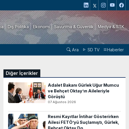
ika
Dış Politika
Ekonomi
Savunma & Güvenlik
Medya & STK
Ara
SD TV
Haberler
Diğer İçerikler
Adalet Bakanı Gürlek Uğur Mumcu
ve Behçet Oktay’ın Aileleriyle
Görüştü
07 Ağustos 2026
Resmi Kayıtlar İntihar Gösterirken
Ailesi FETÖ’yü Suçlamıştı, Gürlek,
Behçet Oktay Do..