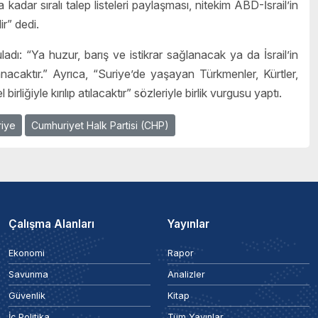
dar sıralı talep listeleri paylaşması, nitekim ABD-İsrail’in
r” dedi.
dı: “Ya huzur, barış ve istikrar sağlanacak ya da İsrail’in
caktır.” Ayrıca, “Suriye’de yaşayan Türkmenler, Kürtler,
rliğiyle kırılıp atılacaktır” sözleriyle birlik vurgusu yaptı.
riye
Cumhuriyet Halk Partisi (CHP)
Çalışma Alanları
Yayınlar
Ekonomi
Rapor
Savunma
Analizler
Güvenlik
Kitap
İç Politika
Tüm Yayınlar