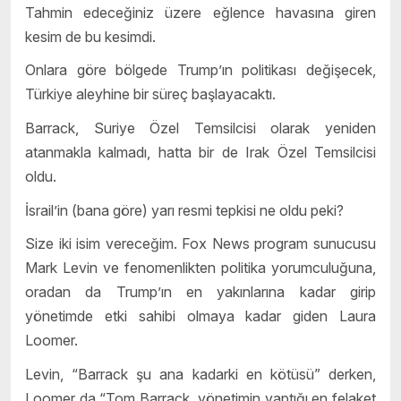
Tahmin edeceğiniz üzere eğlence havasına giren
kesim de bu kesimdi.
Onlara göre bölgede Trump’ın politikası değişecek,
Türkiye aleyhine bir süreç başlayacaktı.
Barrack, Suriye Özel Temsilcisi olarak yeniden
atanmakla kalmadı, hatta bir de Irak Özel Temsilcisi
oldu.
İsrail’in (bana göre) yarı resmi tepkisi ne oldu peki?
Size iki isim vereceğim. Fox News program sunucusu
Mark Levin ve fenomenlikten politika yorumculuğuna,
oradan da Trump’ın en yakınlarına kadar girip
yönetimde etki sahibi olmaya kadar giden Laura
Loomer.
Levin, “Barrack şu ana kadarki en kötüsü” derken,
Loomer da “Tom Barrack, yönetimin yaptığı en felaket