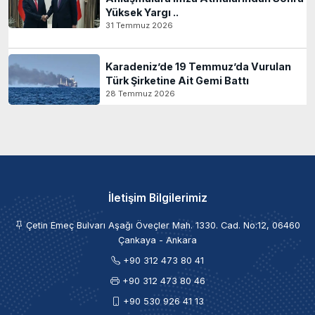
Yüksek Yargı ..
31 Temmuz 2026
Karadeniz’de 19 Temmuz’da Vurulan
Türk Şirketine Ait Gemi Battı
28 Temmuz 2026
İletişim Bilgilerimiz
Çetin Emeç Bulvarı Aşağı Öveçler Mah. 1330. Cad. No:12, 06460
Çankaya - Ankara
+90 312 473 80 41
+90 312 473 80 46
+90 530 926 41 13