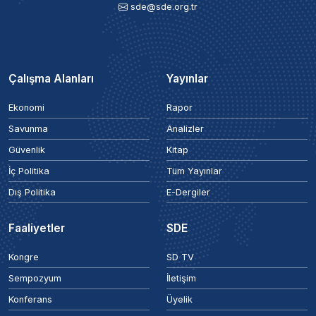
sde@sde.org.tr
Çalışma Alanları
Yayınlar
Ekonomi
Rapor
Savunma
Analizler
Güvenlik
Kitap
İç Politika
Tüm Yayınlar
Dış Politika
E-Dergiler
Faaliyetler
SDE
Kongre
SD TV
Sempozyum
İletişim
Konferans
Üyelik