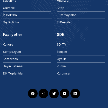
Savunma
Analizler
Güvenlik
Kitap
İç Politika
Tüm Yayınlar
Dış Politika
E-Dergiler
Faaliyetler
SDE
Kongre
SD TV
Sempozyum
İletişim
Konferans
Üyelik
Beyin Fırtınası
Künye
EİK Toplantıları
Kurumsal