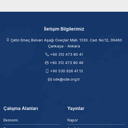
İletişim Bilgilerimiz
Çetin Emeç Bulvarı Aşağı Öveçler Mah. 1330. Cad. No:12, 06460
Çankaya - Ankara
+90 312 473 80 41
+90 312 473 80 46
+90 530 926 41 13
sde@sde.org.tr
Çalışma Alanları
Yayınlar
Ekonomi
Rapor