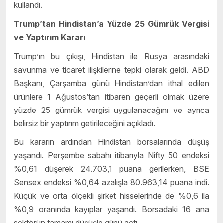
kullandı.
Trump’tan Hindistan’a Yüzde 25 Gümrük Vergisi
ve Yaptırım Kararı
Trump’ın bu çıkışı, Hindistan ile Rusya arasındaki
savunma ve ticaret ilişkilerine tepki olarak geldi. ABD
Başkanı, Çarşamba günü Hindistan’dan ithal edilen
ürünlere 1 Ağustos’tan itibaren geçerli olmak üzere
yüzde 25 gümrük vergisi uygulanacağını ve ayrıca
belirsiz bir yaptırım getirileceğini açıkladı.
Bu kararın ardından Hindistan borsalarında düşüş
yaşandı. Perşembe sabahı itibarıyla Nifty 50 endeksi
%0,61 düşerek 24.703,1 puana gerilerken, BSE
Sensex endeksi %0,64 azalışla 80.963,14 puana indi.
Küçük ve orta ölçekli şirket hisselerinde de %0,6 ila
%0,9 oranında kayıplar yaşandı. Borsadaki 16 ana
sektörün tamamı düşüşle günü açtı.