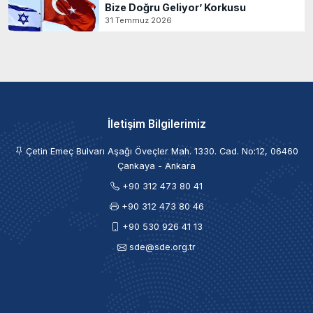
Bize Doğru Geliyor’ Korkusu
31 Temmuz 2026
İletişim Bilgilerimiz
Çetin Emeç Bulvarı Aşağı Öveçler Mah. 1330. Cad. No:12, 06460
Çankaya - Ankara
+90 312 473 80 41
+90 312 473 80 46
+90 530 926 41 13
sde@sde.org.tr