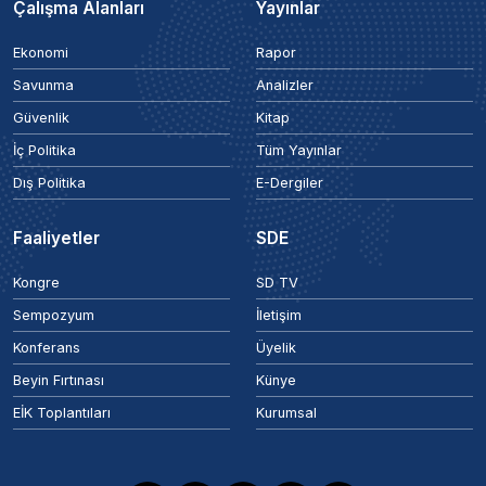
Çalışma Alanları
Yayınlar
Ekonomi
Rapor
Savunma
Analizler
Güvenlik
Kitap
İç Politika
Tüm Yayınlar
Dış Politika
E-Dergiler
Faaliyetler
SDE
Kongre
SD TV
Sempozyum
İletişim
Konferans
Üyelik
Beyin Fırtınası
Künye
EİK Toplantıları
Kurumsal