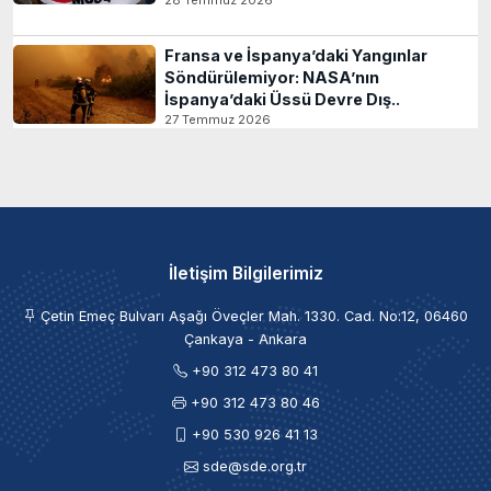
Fransa ve İspanya’daki Yangınlar
Söndürülemiyor: NASA’nın
İspanya’daki Üssü Devre Dış..
27 Temmuz 2026
İletişim Bilgilerimiz
Çetin Emeç Bulvarı Aşağı Öveçler Mah. 1330. Cad. No:12, 06460
Çankaya - Ankara
+90 312 473 80 41
+90 312 473 80 46
+90 530 926 41 13
sde@sde.org.tr