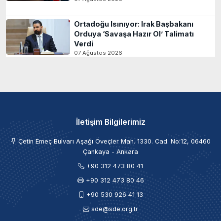
Ortadoğu Isınıyor: Irak Başbakanı
Orduya ‘Savaşa Hazır Ol’ Talimatı
Verdi
07 Ağustos 2026
İletişim Bilgilerimiz
Çetin Emeç Bulvarı Aşağı Öveçler Mah. 1330. Cad. No:12, 06460
Çankaya - Ankara
+90 312 473 80 41
+90 312 473 80 46
+90 530 926 41 13
sde@sde.org.tr