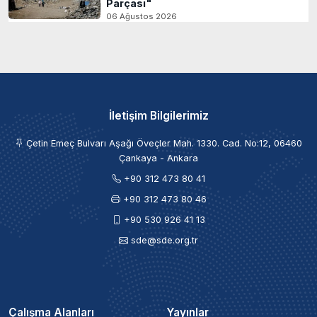
Parçası"
06 Ağustos 2026
İletişim Bilgilerimiz
Çetin Emeç Bulvarı Aşağı Öveçler Mah. 1330. Cad. No:12, 06460
Çankaya - Ankara
+90 312 473 80 41
+90 312 473 80 46
+90 530 926 41 13
sde@sde.org.tr
Çalışma Alanları
Yayınlar