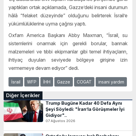
yaptıkları ortak açıklamada, Gazze’deki insani durumun
hâlâ “felaket düzeyinde” olduğunu belirterek İsrail’e
yükümlülüklerine uyma çağrısı yaptı.
Oxfam America Başkanı Abby Maxman, “İsrail, su
sistemlerini onarmak için gerekli borular, barınak
malzemeleri ve tıbbi ekipmanlar gibi temel ihtiyaçların,
ihtiyaç duyulan seviyede bölgeye girişine izin
vermemeye devam ediyor” dedi.
İsrail
WFP
İHH
Gazze
COGAT
insani yardım
Diğer İçerikler
Trump Bugüne Kadar 40 Defa Aynı
Şeyi Söyledi: "İran’la Görüşmeler İyi
Gidiyor"..
07 Ağustos 2026