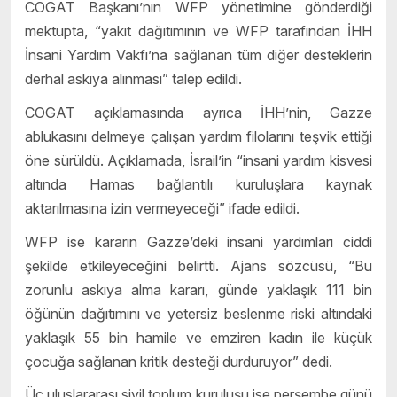
COGAT Başkanı’nın WFP yönetimine gönderdiği
mektupta, “yakıt dağıtımının ve WFP tarafından İHH
İnsani Yardım Vakfı’na sağlanan tüm diğer desteklerin
derhal askıya alınması” talep edildi.
COGAT açıklamasında ayrıca İHH’nin, Gazze
ablukasını delmeye çalışan yardım filolarını teşvik ettiği
öne sürüldü. Açıklamada, İsrail’in “insani yardım kisvesi
altında Hamas bağlantılı kuruluşlara kaynak
aktarılmasına izin vermeyeceği” ifade edildi.
WFP ise kararın Gazze’deki insani yardımları ciddi
şekilde etkileyeceğini belirtti. Ajans sözcüsü, “Bu
zorunlu askıya alma kararı, günde yaklaşık 111 bin
öğünün dağıtımını ve yetersiz beslenme riski altındaki
yaklaşık 55 bin hamile ve emziren kadın ile küçük
çocuğa sağlanan kritik desteği durduruyor” dedi.
Üç uluslararası sivil toplum kuruluşu ise perşembe günü