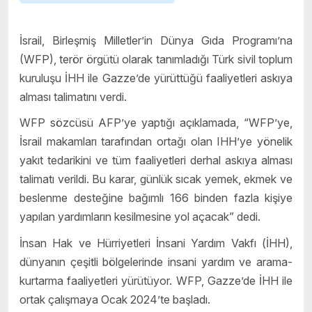
İsrail, Birleşmiş Milletler’in Dünya Gıda Programı’na
(WFP), terör örgütü olarak tanımladığı Türk sivil toplum
kuruluşu İHH ile Gazze’de yürüttüğü faaliyetleri askıya
alması talimatını verdi.
WFP sözcüsü AFP’ye yaptığı açıklamada, “WFP’ye,
İsrail makamları tarafından ortağı olan IHH’ye yönelik
yakıt tedarikini ve tüm faaliyetleri derhal askıya alması
talimatı verildi. Bu karar, günlük sıcak yemek, ekmek ve
beslenme desteğine bağımlı 166 binden fazla kişiye
yapılan yardımların kesilmesine yol açacak” dedi.
İnsan Hak ve Hürriyetleri İnsani Yardım Vakfı (İHH),
dünyanın çeşitli bölgelerinde insani yardım ve arama-
kurtarma faaliyetleri yürütüyor. WFP, Gazze’de İHH ile
ortak çalışmaya Ocak 2024’te başladı.