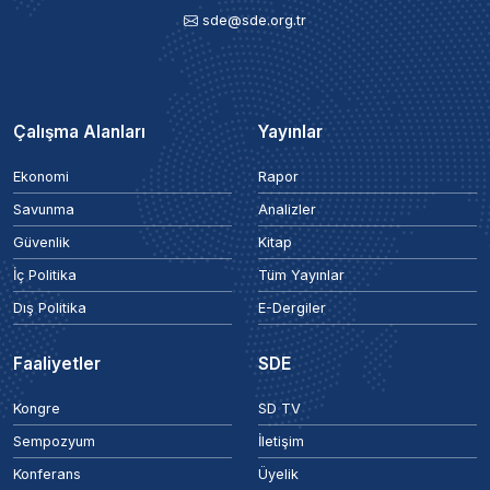
sde@sde.org.tr
Çalışma Alanları
Yayınlar
Ekonomi
Rapor
Savunma
Analizler
Güvenlik
Kitap
İç Politika
Tüm Yayınlar
Dış Politika
E-Dergiler
Faaliyetler
SDE
Kongre
SD TV
Sempozyum
İletişim
Konferans
Üyelik