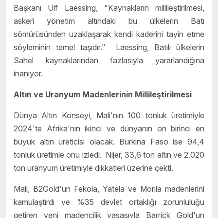
Başkanı Ulf Laessing, "Kaynakların millileştirilmesi,
askeri yönetim altındaki bu ülkelerin Batı
sömürüsünden uzaklaşarak kendi kaderini tayin etme
söyleminin temel taşıdır." Laessing, Batılı ülkelerin
Sahel kaynaklarından fazlasıyla yararlandığına
inanıyor.
Altın ve Uranyum Madenlerinin Millileştirilmesi
Dünya Altın Konseyi, Mali'nin 100 tonluk üretimiyle
2024'te Afrika'nın ikinci ve dünyanın on birinci en
büyük altın üreticisi olacak. Burkina Faso ise 94,4
tonluk üretimle onu izledi. Nijer, 33,6 ton altın ve 2.020
ton uranyum üretimiyle dikkatleri üzerine çekti.
Mali, B2Gold'un Fekola, Yatela ve Morila madenlerini
kamulaştırdı ve %35 devlet ortaklığı zorunluluğu
getiren yeni madencilik yasasıyla Barrick Gold'un