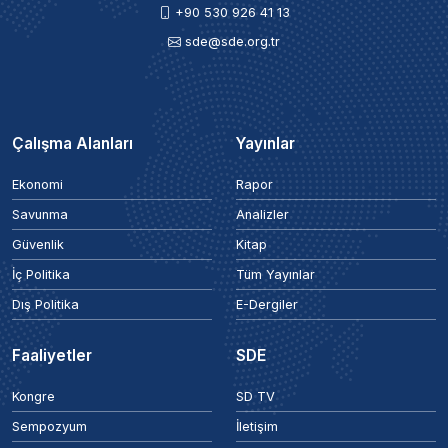
+90 530 926 41 13
sde@sde.org.tr
Çalışma Alanları
Yayınlar
Ekonomi
Rapor
Savunma
Analizler
Güvenlik
Kitap
İç Politika
Tüm Yayınlar
Dış Politika
E-Dergiler
Faaliyetler
SDE
Kongre
SD TV
Sempozyum
İletişim