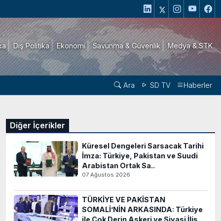
ika
Dış Politika
Ekonomi
Savunma & Güvenlik
Medya & STK
Ara
SD TV
Haberler
Diğer İçerikler
Küresel Dengeleri Sarsacak Tarihi
İmza: Türkiye, Pakistan ve Suudi
Arabistan Ortak Sa..
07 Ağustos 2026
TÜRKİYE VE PAKİSTAN
SOMALİ’NİN ARKASINDA: Türkiye
ile Çok Derin Askeri ve Siyasi İliş..