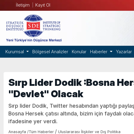
İletişim
Kayıt Ol
Kurumsal
Bölgesel Analizler
Konular
Haberler
Yazarlar
Sırp Lider Dodik :Bosna He
"Devlet" Olacak
Sırp lider Dodik, Twitter hesabından yaptığı payl
Bosna Hersek çatısı altında, bizim için faydalı ola
ifadesine yer verdi.
/
Anasayfa
/
Tüm Haberler
Uluslararası İlişkiler ve Dış Politika