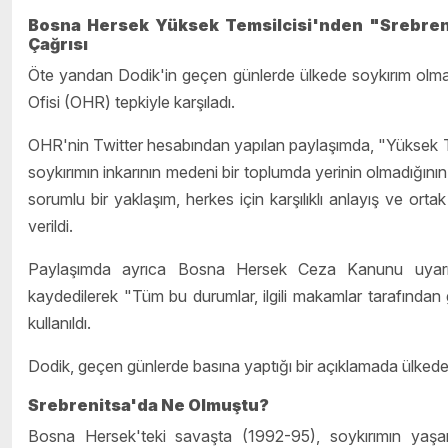
Bosna Hersek Yüksek Temsilcisi'nden "Srebreni
Çağrısı
Öte yandan Dodik'in geçen günlerde ülkede soykırım olmad
Ofisi (OHR) tepkiyle karşıladı.
OHR'nin Twitter hesabından yapılan paylaşımda, "Yüksek Te
soykırımın inkarının medeni bir toplumda yerinin olmadığının 
sorumlu bir yaklaşım, herkes için karşılıklı anlayış ve ortak
verildi.
Paylaşımda ayrıca Bosna Hersek Ceza Kanunu uyarınca,
kaydedilerek "Tüm bu durumlar, ilgili makamlar tarafından ge
kullanıldı.
Dodik, geçen günlerde basına yaptığı bir açıklamada ülkede b
Srebrenitsa'da Ne Olmuştu?
Bosna Hersek'teki savaşta (1992-95), soykırımın yaşa