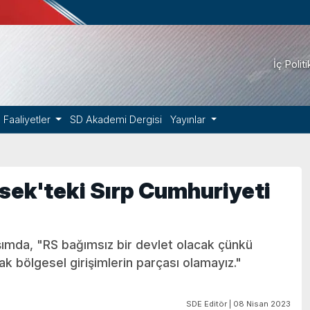
İç Polit
Faaliyetler
SD Akademi Dergisi
Yayınlar
rsek'teki Sırp Cumhuriyeti
aşımda, "RS bağımsız bir devlet olacak çünkü
cak bölgesel girişimlerin parçası olamayız."
SDE Editör | 08 Nisan 2023