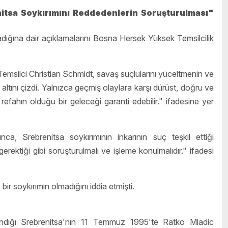
tsa Soykırımını Reddedenlerin Soruşturulması"
ığına dair açıklamalarını Bosna Hersek Yüksek Temsilcilik
msilci Christian Schmidt, savaş suçlularını yüceltmenin ve
altını çizdi. Yalnızca geçmiş olaylara karşı dürüst, doğru ve
 refahın olduğu bir geleceği garanti edebilir." ifadesine yer
 Srebrenitsa soykırımının inkarının suç teşkil ettiği
rektiği gibi soruşturulmalı ve işleme konulmalıdır." ifadesi
ir soykırımın olmadığını iddia etmişti.
ndığı Srebrenitsa'nın 11 Temmuz 1995'te Ratko Mladic