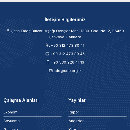
İletişim Bilgilerimiz
Çetin Emeç Bulvarı Aşağı Öveçler Mah. 1330. Cad. No:12, 06460
Çankaya - Ankara
+90 312 473 80 41
+90 312 473 80 46
+90 530 926 41 13
sde@sde.org.tr
Çalışma Alanları
Yayınlar
Ekonomi
Rapor
Savunma
Analizler
Güvenlik
Kitap