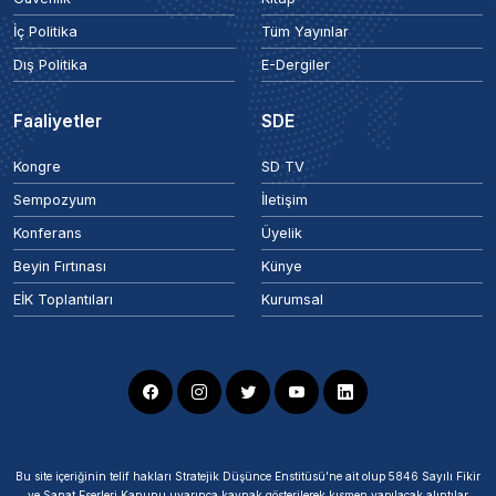
İç Politika
Tüm Yayınlar
Dış Politika
E-Dergiler
Faaliyetler
SDE
Kongre
SD TV
Sempozyum
İletişim
Konferans
Üyelik
Beyin Fırtınası
Künye
EİK Toplantıları
Kurumsal
Bu site içeriğinin telif hakları Stratejik Düşünce Enstitüsü’ne ait olup 5846 Sayılı Fikir
ve Sanat Eserleri Kanunu uyarınca kaynak gösterilerek kısmen yapılacak alıntılar