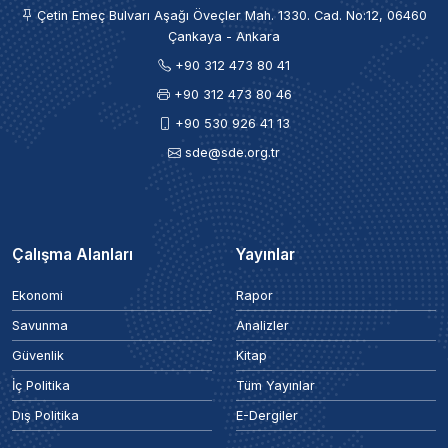
Çetin Emeç Bulvarı Aşağı Öveçler Mah. 1330. Cad. No:12, 06460
Çankaya - Ankara
+90 312 473 80 41
+90 312 473 80 46
+90 530 926 41 13
sde@sde.org.tr
Çalışma Alanları
Yayınlar
Ekonomi
Rapor
Savunma
Analizler
Güvenlik
Kitap
İç Politika
Tüm Yayınlar
Dış Politika
E-Dergiler