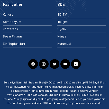
Faaliyetler
SDE
Kongre
SD TV
Sempozyum
İletişim
Konferans
Üyelik
Beyin Fırtınası
Künye
EİK Toplantıları
Kurumsal
Bu site içeriğinin telif hakları Stratejik Düşünce Enstitüsü’ne ait olup 5846 Sayılı Fikir
ve Sanat Eserleri Kanunu uyarınca kaynak gösterilerek kısmen yapılacak alıntılar
dışında önceden izin alınmaksızın hiçbir şekilde kullanılamaz ve yeniden
yayımlanamaz. Bu sitede yer alan SDE'nin kurumsal bilgileri ile SDE Akademik
Personeli'nin çalışmaları dışındaki diğer görüş ve değerlendirmeler, yalnızca yazarının
düşüncelerini yansıtmaktadır; SDE'nin kurumsal görüşünü temsil etmemektedir.