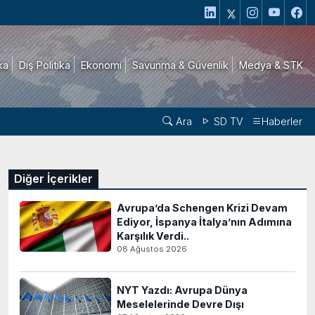
ika
Dış Politika
Ekonomi
Savunma & Güvenlik
Medya & STK
Ara
SD TV
Haberler
Diğer İçerikler
Avrupa’da Schengen Krizi Devam
Ediyor, İspanya İtalya’nın Adımına
Karşılık Verdi..
08 Ağustos 2026
NYT Yazdı: Avrupa Dünya
Meselelerinde Devre Dışı