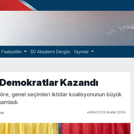
İç Polit
Faaliyetler
SD Akademi Dergisi
Yayınlar
 Demokratlar Kazandı
re, genel seçimleri iktidar koalisyonunun büyük
mamladı.
editör1 | 02 Aralık 2024
pa