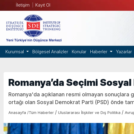
İletişim
Kayıt Ol
Kurumsal
Bölgesel Analizler
Konular
Haberler
Yazarlar
Romanya’da Seçimi Sosyal
Romanya'da açıklanan resmi olmayan sonuçlara gö
ortağı olan Sosyal Demokrat Parti (PSD) önde ta
/
/
Anasayfa
/
Tüm Haberler
Uluslararası İlişkiler ve Dış Politika
Avru