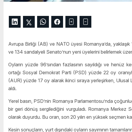
Avrupa Birliği (AB) ve NATO üyesi Romanya’da, yaklaşık 18
ve 134 sandalyeli Senato’nun yeni üyelerini belirlemek üzere
Oyların yüzde 96’sından fazlasının sayıldığı ve henüz k
ortağı Sosyal Demokrat Parti (PSD) yüzde 22 oy oranıyla se
(AUR) yüzde 17 oy alarak ikinci sıraya yerleşirken, Ulusal 
aldı.
Yerel basın, PSD’nin Romanya Parlamentosu’nda çoğunluğu e
bir geri dönüş sergilediğini vurguladı. Romanya Merkez S
olarak duyurdu. Bu oran, son 20 yılın en yüksek seçmen katıl
Kesin sonuçların, yurt dışındaki oyların sayımının tamamlanma