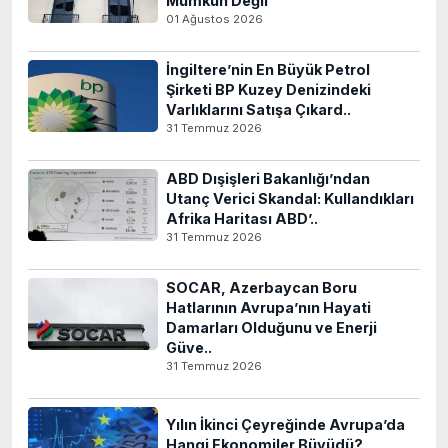
Mümkün Değil
01 Ağustos 2026
İngiltere’nin En Büyük Petrol
Şirketi BP Kuzey Denizindeki
Varlıklarını Satışa Çıkard..
31 Temmuz 2026
ABD Dışişleri Bakanlığı’ndan
Utanç Verici Skandal: Kullandıkları
Afrika Haritası ABD’..
31 Temmuz 2026
SOCAR, Azerbaycan Boru
Hatlarının Avrupa’nın Hayati
Damarları Olduğunu ve Enerji
Güve..
31 Temmuz 2026
Yılın İkinci Çeyreğinde Avrupa’da
Hangi Ekonomiler Büyüdü?