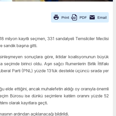
 milyon kayıtlı seçmen, 331 sandalyeli Temsilciler Meclisi
 sandık başına gitti.
esinleşmeyen sonuçlara göre, iktidar koalisyonunun büyük
çimde birinci oldu. Aşırı sağcı Rumenlerin Birlik İttifakı
Liberal Parti (PNL) yüzde 13’lük destekle üçüncü sırada yer
lde ettiğini, ancak muhalefetin aldığı oy oranıyla önemli
eçim Bürosu ise dünkü seçimlere katılım oranını yüzde 52
ımı olarak kayıtlara geçti.
sının ardından açıklanacağı bildirildi.