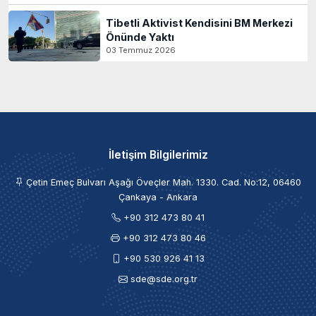
Tibetli Aktivist Kendisini BM Merkezi
Önünde Yaktı
03 Temmuz 2026
İletişim Bilgilerimiz
Çetin Emeç Bulvarı Aşağı Öveçler Mah. 1330. Cad. No:12, 06460
Çankaya - Ankara
+90 312 473 80 41
+90 312 473 80 46
+90 530 926 41 13
sde@sde.org.tr