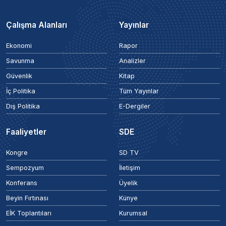
Çalışma Alanları
Yayınlar
Ekonomi
Rapor
Savunma
Analizler
Güvenlik
Kitap
İç Politika
Tüm Yayınlar
Dış Politika
E-Dergiler
Faaliyetler
SDE
Kongre
SD TV
Sempozyum
İletişim
Konferans
Üyelik
Beyin Fırtınası
Künye
EİK Toplantıları
Kurumsal