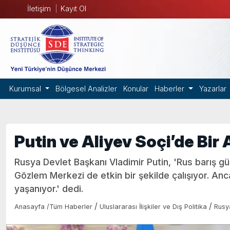
İletişim
Kayıt Ol
Kurumsal
Bölgesel Analizler
Konular
Haberler
Yazarlar
Putin ve Aliyev Soçi’de Bir 
Rusya Devlet Başkanı Vladimir Putin, 'Rus barış g
Gözlem Merkezi de etkin bir şekilde çalışıyor. An
yaşanıyor.' dedi.
/
/
Anasayfa
/
Tüm Haberler
Uluslararası İlişkiler ve Dış Politika
Rusy