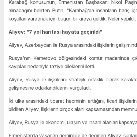
Karabağ konusunun, Ermenistan Başbakanı Nikol Paşinya
alınacağını belirten Putin, “Karabağ’da insanların barış iç
koşulları yaratmak için bugün bir araya geldik. Neler yapıldı, 
Aliyev: “7 yol haritası hayata geçirildi”
Aliyev, Azerbaycan ile Rusya arasındaki ilişkilerin gelişi
Rusya'nın Kemerovo bölgesindeki kömür madeninde çıkan 
kayıpları nedeniyle taziye dileklerini iletti.
Aliyev, Rusya ile ilişkilerini stratejik ortaklık olarak karak
gelişmesine odaklandıklarını vurguladı.
İki ülke arasındaki ticaret hacminin arttığını, ticari ilişkile
bildiren Aliyev, ilişkilerin birçok alanı kapsamasından memnun
Aliyev, Rusya ile ekonomi, ulaşım ve insani alanları kapsayan 
Ermenistan’la yaşanan gerginliğe de değinen Aliyev, şunları