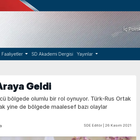
İç Polit
Faaliyetler
SD Akademi Dergisi
Yayınlar
Araya Geldi
ücü bölgede olumlu bir rol oynuyor. Türk-Rus Ortak
cak yine de bölgede maalesef bazı olaylar
SDE Editör | 26 Kasım 2021
a