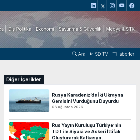
ika
Dış Politika
Ekonomi
Savunma & Güvenlik
Medya & STK
Ara
SD TV
Haberler
Diğer İçerikler
Rusya Karadeniz’de İki Ukrayna
Gemisini Vurduğunu Duyurdu
06 Ağustos 2026
Rus Yayın Kuruluşu Türkiye’nin
TDT ile Siyasi ve Askeri İttifak
Oluşturarak Kafkasya ..