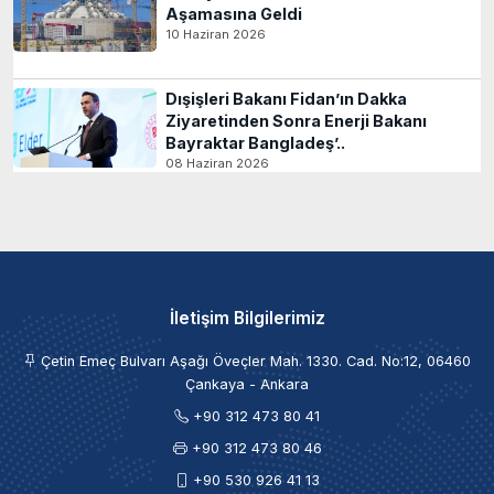
Aşamasına Geldi
10 Haziran 2026
Dışişleri Bakanı Fidan’ın Dakka
Ziyaretinden Sonra Enerji Bakanı
Bayraktar Bangladeş’..
08 Haziran 2026
İletişim Bilgilerimiz
Çetin Emeç Bulvarı Aşağı Öveçler Mah. 1330. Cad. No:12, 06460
Çankaya - Ankara
+90 312 473 80 41
+90 312 473 80 46
+90 530 926 41 13