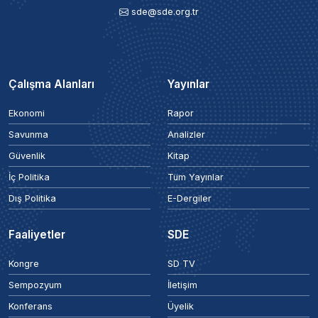
sde@sde.org.tr
Çalışma Alanları
Yayınlar
Ekonomi
Rapor
Savunma
Analizler
Güvenlik
Kitap
İç Politika
Tüm Yayınlar
Dış Politika
E-Dergiler
Faaliyetler
SDE
Kongre
SD TV
Sempozyum
İletişim
Konferans
Üyelik