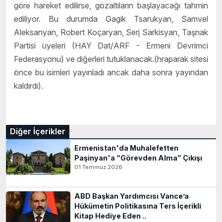
göre hareket edilirse, gözaltıların başlayacağı tahmin
ediliyor. Bu durumda Gagik Tsarukyan, Samvel
Aleksanyan, Robert Koçaryan, Serj Sarkisyan, Taşnak
Partisi üyeleri (HAY Dat/ARF - Ermeni Devrimci
Federasyonu) ve diğerleri tutuklanacak.(hraparak sitesi
önce bu isimleri yayınladı ancak daha sonra yayından
kaldırdı).
Diğer İçerikler
Ermenistan'da Muhalefetten
Paşinyan'a “Görevden Alma” Çıkışı
01 Temmuz 2026
ABD Başkan Yardımcısı Vance’a
Hükümetin Politikasına Ters İçerikli
Kitap Hediye Eden ..