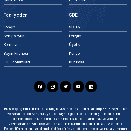
Dış Politika
E-Dergiler
Faaliyetler
SDE
Kongre
SD TV
Sempozyum
İletişim
Konferans
Üyelik
Beyin Fırtınası
Künye
EİK Toplantıları
Kurumsal
Bu site içeriğinin telif hakları Stratejik Düşünce Enstitüsü’ne ait olup 5846 Sayılı Fikir
ve Sanat Eserleri Kanunu uyarınca kaynak gösterilerek kısmen yapılacak alıntılar
dışında önceden izin alınmaksızın hiçbir şekilde kullanılamaz ve yeniden
yayımlanamaz. Bu sitede yer alan SDE'nin kurumsal bilgileri ile SDE Akademik
Personeli'nin çalışmaları dışındaki diğer görüş ve değerlendirmeler, yalnızca yazarının