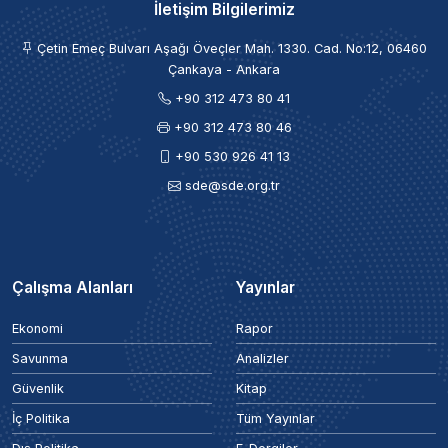
İletişim Bilgilerimiz
Çetin Emeç Bulvarı Aşağı Öveçler Mah. 1330. Cad. No:12, 06460
Çankaya - Ankara
+90 312 473 80 41
+90 312 473 80 46
+90 530 926 41 13
sde@sde.org.tr
Çalışma Alanları
Yayınlar
Ekonomi
Rapor
Savunma
Analizler
Güvenlik
Kitap
İç Politika
Tüm Yayınlar